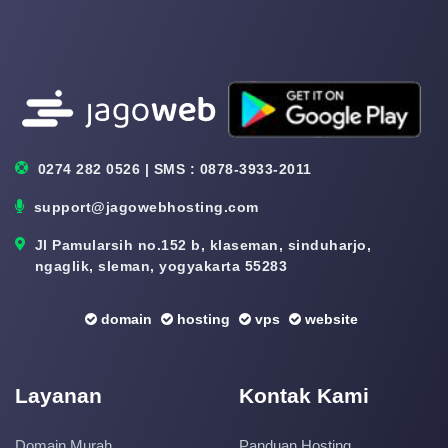
0274 282 0526 | SMS : 0878-3933-2011
support@jagowebhosting.com
Jl Pamularsih no.152 b, klaseman, sinduharjo,
ngaglik, sleman, yogyakarta 55283
domain
hosting
vps
website
Layanan
Kontak Kami
Domain Murah
Panduan Hosting