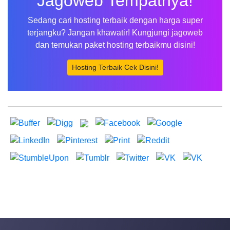
Jagoweb Tempatnya!
Sedang cari hosting terbaik dengan harga super
terjangku? Jangan khawatir! Kungjungi jagoweb
dan temukan paket hosting terbaikmu disini!
Hosting Terbaik Cek Disini!