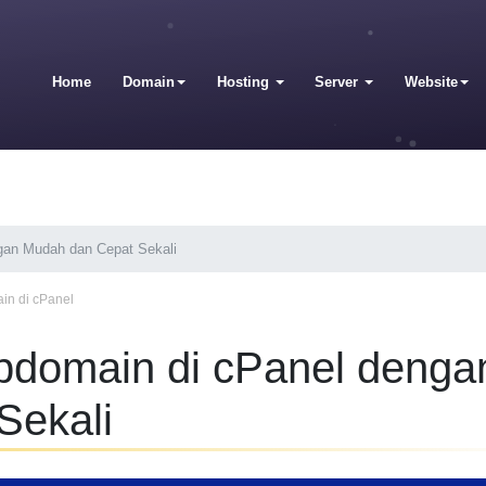
Home
Domain
Hosting
Server
Website
gan Mudah dan Cepat Sekali
n di cPanel
domain di cPanel denga
Sekali