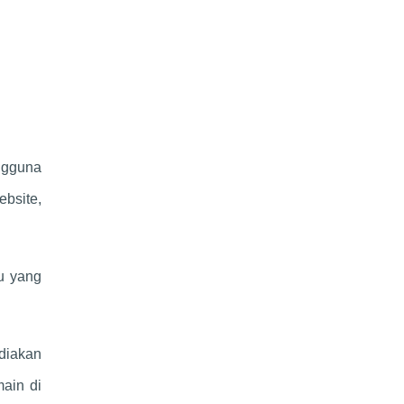
ngguna
bsite,
u yang
diakan
ain di