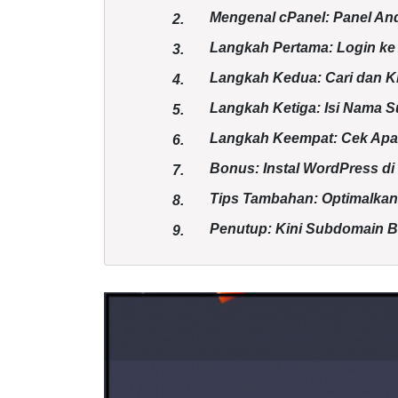
Mengenal cPanel: Panel An
2.
Langkah Pertama: Login k
3.
Langkah Kedua: Cari dan K
4.
Langkah Ketiga: Isi Nama 
5.
Langkah Keempat: Cek Apa
6.
Bonus: Instal WordPress 
7.
Tips Tambahan: Optimalka
8.
Penutup: Kini Subdomain B
9.