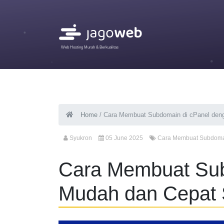
Web Hosting Murah & Berkualitas
Home
/
Cara Membuat Subdomain di cPanel den
Syukron
05 June 2025
Cara Membuat Subdomai
Cara Membuat Sub
Mudah dan Cepat 