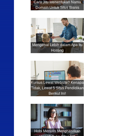
Cara Jitu Menentukan Nama
Domain Untuk Situs Bisnis
Mengenal Lebih dalam Apa Itu
Hosting
Kursus Lewat Website? Kenapa
Tidak, Lewat 5 Situs Pendidikan
Berikut Ini!
Hobi Menulis Menghasilkan