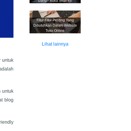
Uang? Buka Situs Ini!
Fitur-Fitur Penting Yang
Dibutuhkan Dalam Website
Toko Online
Lihat lainnya
r untuk
adalah
 untuk
t blog
riendly