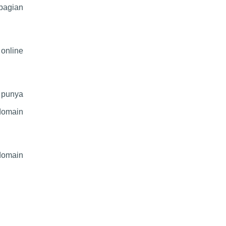
bagian
 online
 punya
bdomain
bdomain