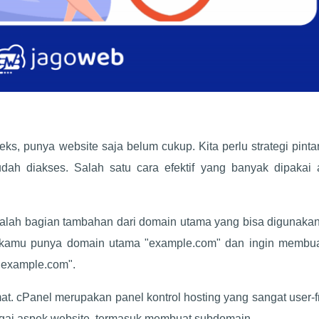
eks, punya website saja belum cukup. Kita perlu strategi pinta
ah diakses. Salah satu cara efektif yang banyak dipakai 
dalah bagian tambahan dari domain utama yang bisa digunakan
a, kamu punya domain utama "example.com" dan ingin membua
.example.com".
at. cPanel merupakan panel kontrol hosting yang sangat user-f
gai aspek website, termasuk membuat subdomain.