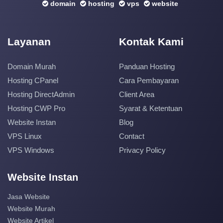
domain
hosting
vps
website
Layanan
Kontak Kami
Domain Murah
Panduan Hosting
Hosting CPanel
Cara Pembayaran
Hosting DirectAdmin
Client Area
Hosting CWP Pro
Syarat & Ketentuan
Website Instan
Blog
VPS Linux
Contact
VPS Windows
Privacy Policy
Website Instan
Jasa Website
Website Murah
Website Artikel