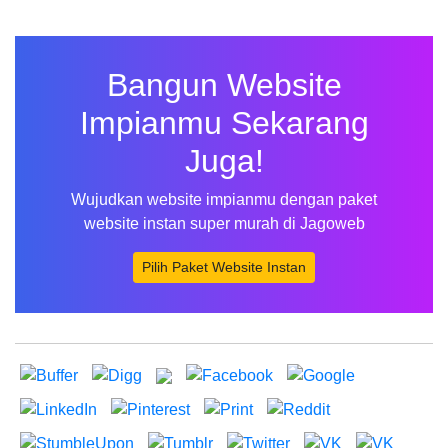
Bangun Website
Impianmu Sekarang
Juga!
Wujudkan website impianmu dengan paket
website instan super murah di Jagoweb
Pilih Paket Website Instan