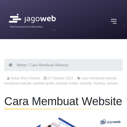
Web Hosting Murah & Berkualitas
Home
/
Cara Membuat Website
Sekar Arum Kinanti
27 October 2021
cara membuat website
,
membuat website
,
website gratis
,
website instan
,
website
,
hosting
,
domain
Cara Membuat Website