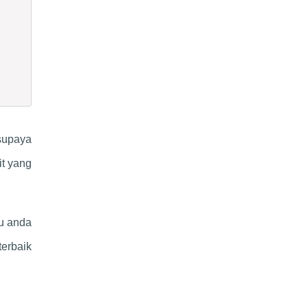
supaya
it yang
tu anda
erbaik