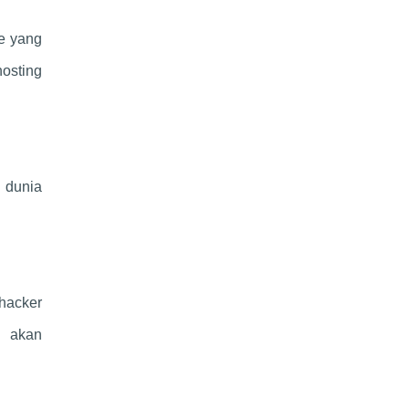
e yang
osting
 dunia
hacker
a akan