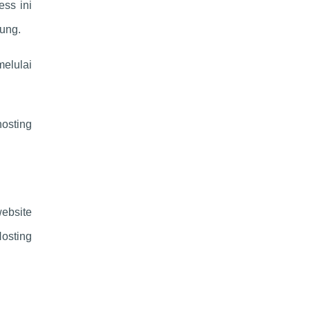
ss ini
sung.
elulai
osting
website
osting