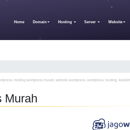
Home
Domain
Hosting
Server
Website
ordpress
,
hosting wordpress murah
,
website wordpress
,
wordpress
,
hosting
,
kelebi
s Murah