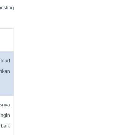
osting
cloud
ahkan
usnya
ingin
 baik