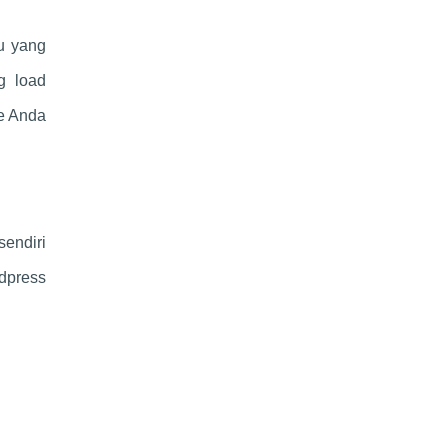
u yang
g load
te Anda
sendiri
dpress