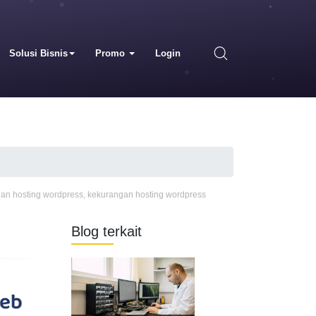
Solusi Bisnis
Promo
Login
han hosting wordpress
,
kekurangan hosting wordpress
Blog terkait