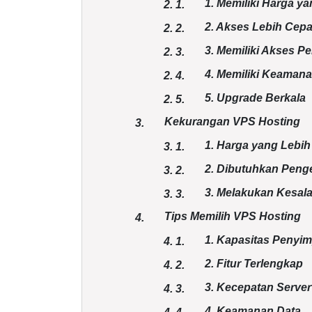
1. Memiliki Harga y
2.
1.
2. Akses Lebih Cep
2.
2.
3. Memiliki Akses P
2.
3.
4. Memiliki Keamana
2.
4.
5. Upgrade Berkala
2.
5.
Kekurangan VPS Hosting
3.
1. Harga yang Lebih
3.
1.
2. Dibutuhkan Peng
3.
2.
3. Melakukan Kesal
3.
3.
Tips Memilih VPS Hosting
4.
1. Kapasitas Penyi
4.
1.
2. Fitur Terlengkap
4.
2.
3. Kecepatan Server
4.
3.
4. Keamanan Data