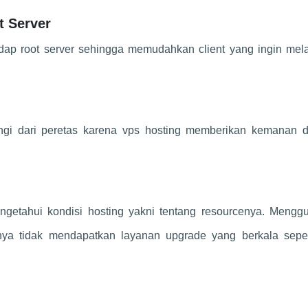
t Server
dap root server sehingga memudahkan client yang ingin mel
ngi dari peretas karena vps hosting memberikan kemanan 
getahui kondisi hosting yakni tentang resourcenya. Mengg
inya tidak mendapatkan layanan upgrade yang berkala seper