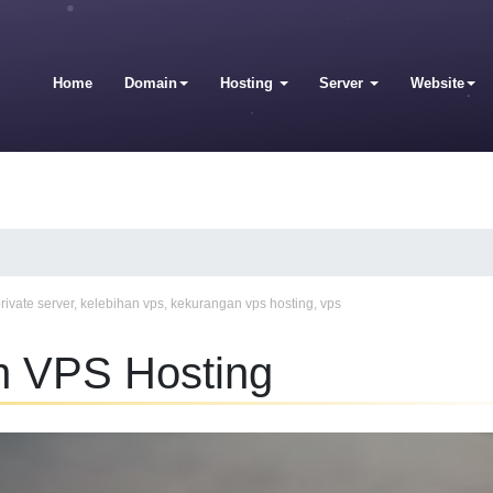
Home
Domain
Hosting
Server
Website
private server
,
kelebihan vps
,
kekurangan vps hosting
,
vps
h VPS Hosting