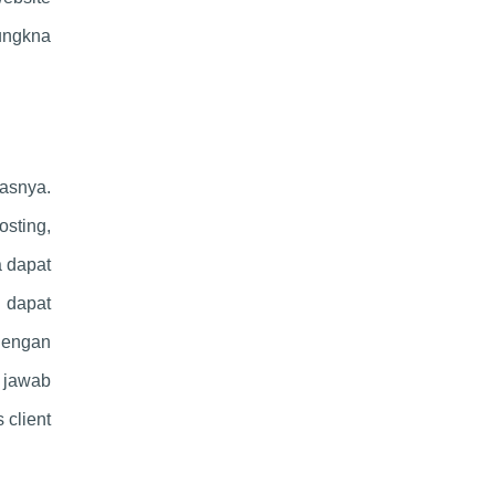
ungkna
asnya.
osting,
a dapat
 dapat
dengan
 jawab
client