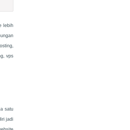
 lebih
bungan
osting,
ng, vps
da satu
ri jadi
website