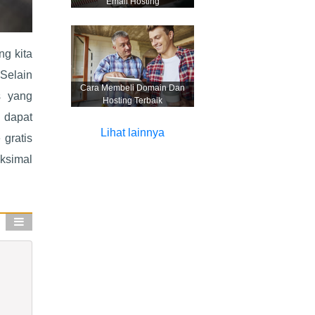
Email Hosting
g kita
Selain
Cara Membeli Domain Dan
s yang
Hosting Terbaik
 dapat
Lihat lainnya
gratis
ksimal