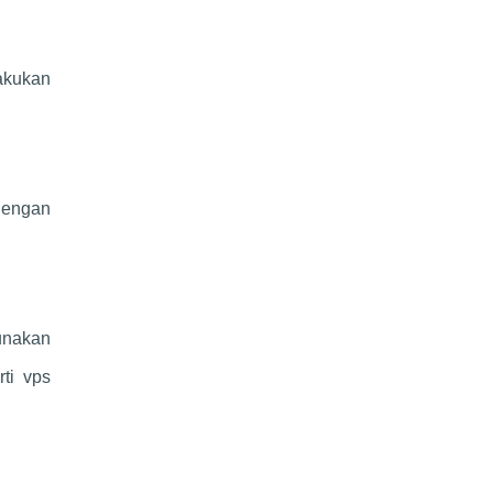
akukan
dengan
unakan
ti vps