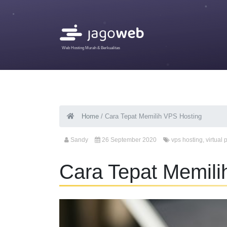
Web Hosting Murah & Berkualitas
Home
/
Cara Tepat Memilih VPS Hosting
Sandy
26 September 2020
vps hosting
,
virtual 
Cara Tepat Memili