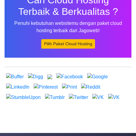
Terbaik & Berkualitas ?
Penuhi kebutuhan websitemu dengan paket cloud
hosting terbaik dari Jagoweb!
Pilih Paket Cloud Hosting