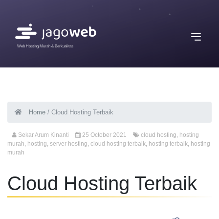
Web Hosting Murah & Berkualitas
Home
/
Cloud Hosting Terbaik
Sekar Arum Kinanti
25 October 2021
cloud hosting
,
hosting
murah
,
hosting
,
server hosting
,
cloud hosting terbaik
,
hosting terbaik
,
hosting
murah
Cloud Hosting Terbaik