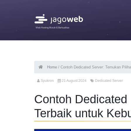
Web Hosting Murah & Berkualitas
Home
/
Contoh Dedicated Server: Temukan Pilih
Syukron
21 August 2024
Dedicated Server
Contoh Dedicated 
Terbaik untuk Keb