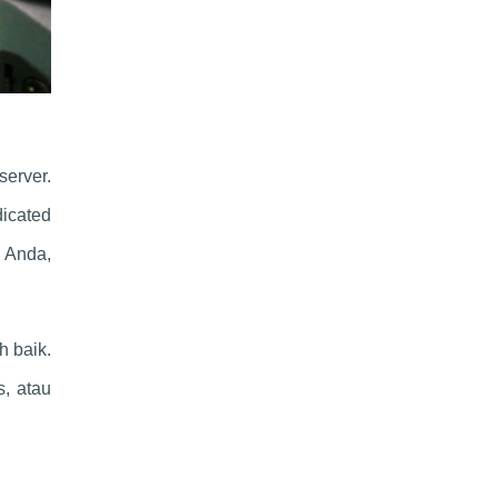
server.
icated
k Anda,
h baik.
s, atau