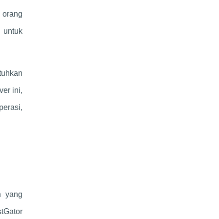
 orang
 untuk
tuhkan
er ini,
perasi,
n yang
tGator