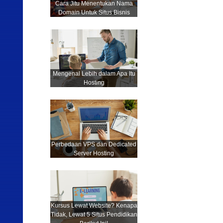
Cara Jitu Menentukan Nama
Domain Untuk Situs Bisnis
Mengenal Lebih dalam Apa Itu
Hosting
Perbedaan VPS dan Dedicated
Server Hosting
Kursus Lewat Website? Kenapa
Tidak, Lewat 5 Situs Pendidikan