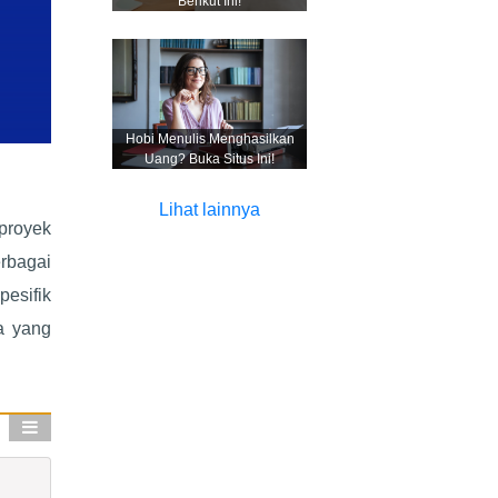
Berikut Ini!
Hobi Menulis Menghasilkan
Uang? Buka Situs Ini!
Lihat lainnya
proyek
erbagai
esifik
a yang