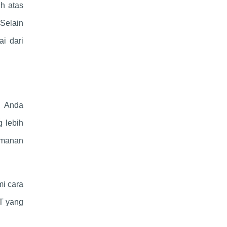
uh atas
Selain
i dari
u Anda
g lebih
amanan
i cara
IT yang