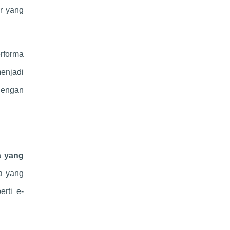
r yang
rforma
enjadi
 dengan
a yang
ya yang
rti e-