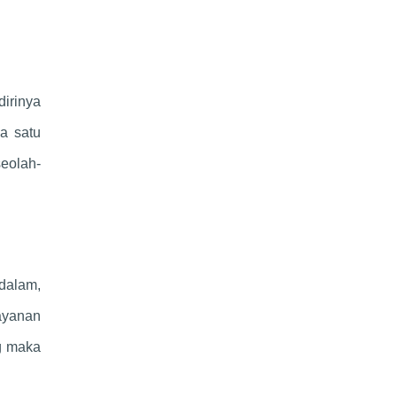
dirinya
a satu
seolah-
dalam,
ayanan
ng maka