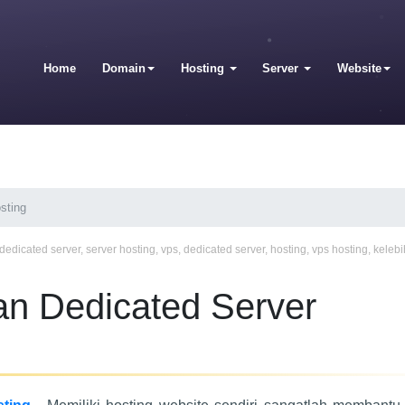
Home
Domain
Hosting
Server
Website
sting
dedicated server
,
server hosting
,
vps
,
dedicated server
,
hosting
,
vps hosting
,
keleb
n Dedicated Server