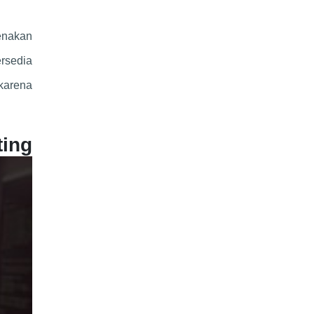
enakan
rsedia
karena
ng