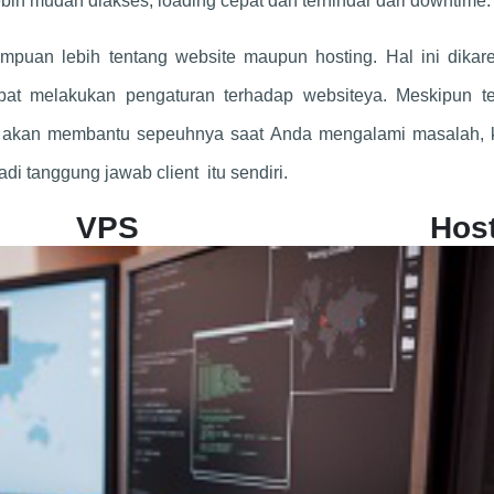
ih mudah diakses, loading cepat dan terhindar dari downtime.
mpuan lebih tentang website maupun hosting. Hal ini dikar
pat melakukan pengaturan terhadap websiteya. Meskipun te
ak akan membantu sepeuhnya saat Anda mengalami masalah, 
i tanggung jawab client itu sendiri.
n VPS Hosti