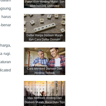
 dalam
Paket Web Hosting Murah dan
Web Hosting Unlimited
ngsung
e harus
-benar
Daftar Harga Domain Murah
dan Cara Daftar Domain
 harga,
a rugi.
gaturan
Cara Membeli Domain Dan
icated
Hosting Terbaik
Mau Membeli Hosting Dan
Domain Murah, Baca Dulu Tips