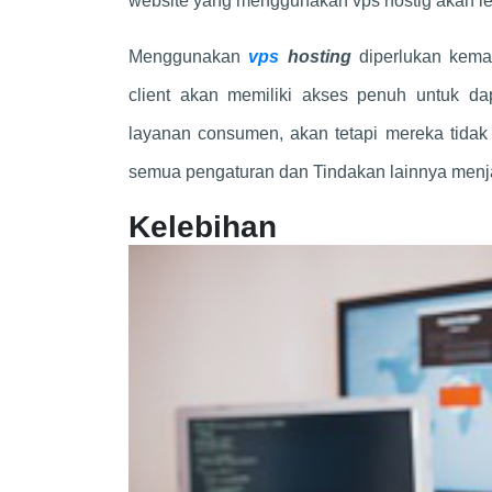
website yang menggunakan vps hostig akan leb
Menggunakan
vps
hosting
diperlukan kema
client akan memiliki akses penuh untuk da
layanan consumen, akan tetapi mereka tid
semua pengaturan dan Tindakan lainnya menjad
Kelebiha