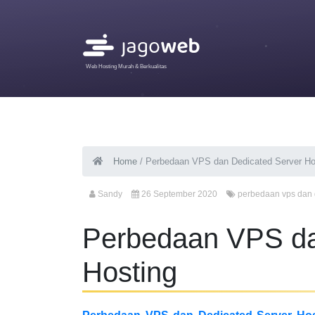
Web Hosting Murah & Berkualitas
Home
/
Perbedaan VPS dan Dedicated Server Ho
Sandy
26 September 2020
perbedaan vps dan 
Perbedaan VPS da
Hosting