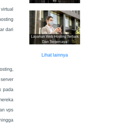
Ini
virtual
hosting
ar dari
Layanan Web Hosting Terbaik
Dan Terpercaya
Lihat lainnya
sting,
 server
k pada
mereka
kan vps
ehingga