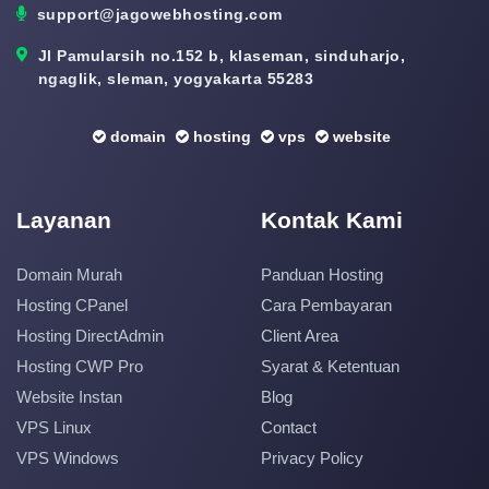
support@jagowebhosting.com
Jl Pamularsih no.152 b, klaseman, sinduharjo,
ngaglik, sleman, yogyakarta 55283
domain
hosting
vps
website
Layanan
Kontak Kami
Domain Murah
Panduan Hosting
Hosting CPanel
Cara Pembayaran
Hosting DirectAdmin
Client Area
Hosting CWP Pro
Syarat & Ketentuan
Website Instan
Blog
VPS Linux
Contact
VPS Windows
Privacy Policy