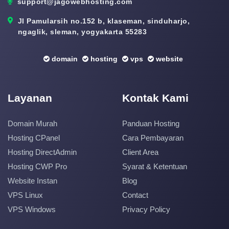
support@jagowebhosting.com
Jl Pamularsih no.152 b, klaseman, sinduharjo,
ngaglik, sleman, yogyakarta 55283
domain
hosting
vps
website
Layanan
Kontak Kami
Domain Murah
Panduan Hosting
Hosting CPanel
Cara Pembayaran
Hosting DirectAdmin
Client Area
Hosting CWP Pro
Syarat & Ketentuan
Website Instan
Blog
VPS Linux
Contact
VPS Windows
Privacy Policy