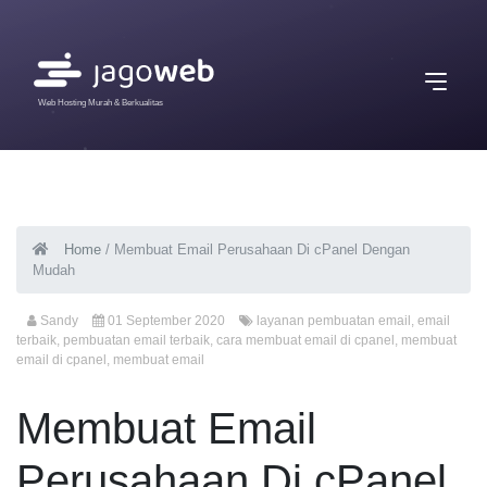
Web Hosting Murah & Berkualitas
Home
/
Membuat Email Perusahaan Di cPanel Dengan
Mudah
Sandy
01 September 2020
layanan pembuatan email
,
email
terbaik
,
pembuatan email terbaik
,
cara membuat email di cpanel
,
membuat
email di cpanel
,
membuat email
Membuat Email
Perusahaan Di cPanel