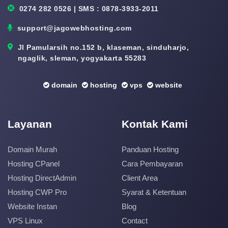
0274 282 0526 | SMS : 0878-3933-2011
support@jagowebhosting.com
Jl Pamularsih no.152 b, klaseman, sinduharjo,
ngaglik, sleman, yogyakarta 55283
domain
hosting
vps
website
Layanan
Kontak Kami
Domain Murah
Panduan Hosting
Hosting CPanel
Cara Pembayaran
Hosting DirectAdmin
Client Area
Hosting CWP Pro
Syarat & Ketentuan
Website Instan
Blog
VPS Linux
Contact