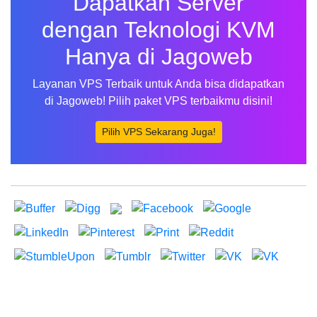
Dapatkan Server
dengan Teknologi KVM
Hanya di Jagoweb
Layanan VPS Terbaik untuk Anda bisa didapatkan
di Jagoweb! Pilih paket VPS terbaikmu disini!
Pilih VPS Sekarang Juga!