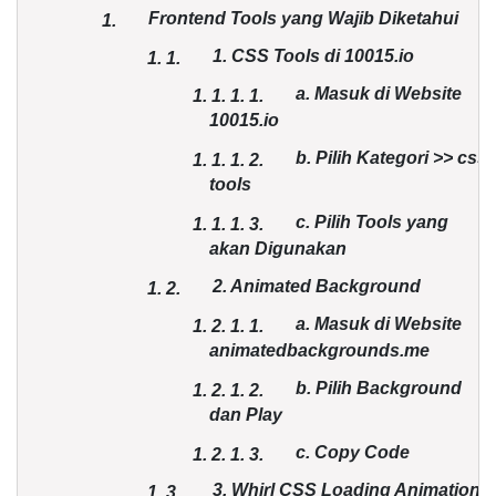
Frontend Tools yang Wajib Diketahui
1.
1. CSS Tools di 10015.io
1.
1.
a. Masuk di Website
1. 1.
1.
1.
10015.io
b. Pilih Kategori >> css
1. 1.
1.
2.
tools
c. Pilih Tools yang
1. 1.
1.
3.
akan Digunakan
2. Animated Background
1.
2.
a. Masuk di Website
1. 2.
1.
1.
animatedbackgrounds.me
b. Pilih Background
1. 2.
1.
2.
dan Play
c. Copy Code
1. 2.
1.
3.
3. Whirl CSS Loading Animation
1.
3.