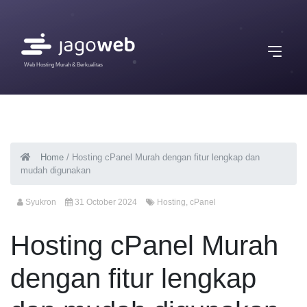
Web Hosting Murah & Berkualitas
Home
/
Hosting cPanel Murah dengan fitur lengkap dan
mudah digunakan
Syukron
31 October 2024
Hosting
,
cPanel
Hosting cPanel Murah
dengan fitur lengkap