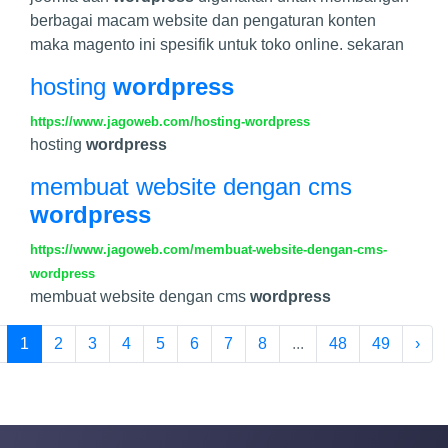
berbagai macam website dan pengaturan konten
maka magento ini spesifik untuk toko online. sekaran
hosting
wordpress
https://www.jagoweb.com/hosting-wordpress
hosting
wordpress
membuat website dengan cms
wordpress
https://www.jagoweb.com/membuat-website-dengan-cms-
wordpress
membuat website dengan cms
wordpress
1
2
3
4
5
6
7
8
...
48
49
›