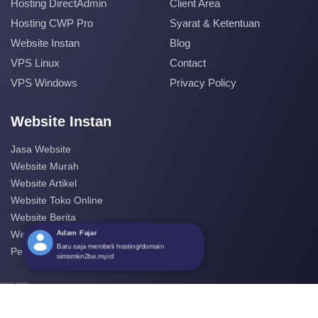
Hosting DirectAdmin
Client Area
Hosting CWP Pro
Syarat & Ketentuan
Website Instan
Blog
VPS Linux
Contact
VPS Windows
Privacy Policy
Website Instan
Jasa Website
Website Murah
Website Artikel
Website Toko Online
Website Berita
Adam Fajar
Website Perusahaan
Baru saja membeli hosting/domain
Pembuatan Website
simsmkn2be.my.id
‹
›