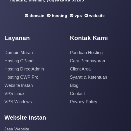
ngaglik, sleman, yogyakarta 55283
domain
hosting
vps
website
Layanan
Kontak Kami
Domain Murah
Panduan Hosting
Hosting CPanel
Cara Pembayaran
Hosting DirectAdmin
Client Area
Hosting CWP Pro
Syarat & Ketentuan
Website Instan
Blog
VPS Linux
Contact
VPS Windows
Privacy Policy
Website Instan
Jasa Website