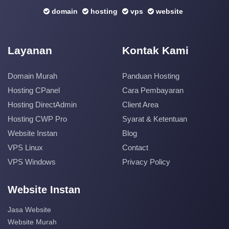
domain
hosting
vps
website
Layanan
Kontak Kami
Domain Murah
Panduan Hosting
Hosting CPanel
Cara Pembayaran
Hosting DirectAdmin
Client Area
Hosting CWP Pro
Syarat & Ketentuan
Website Instan
Blog
VPS Linux
Contact
VPS Windows
Privacy Policy
Website Instan
Jasa Website
Website Murah