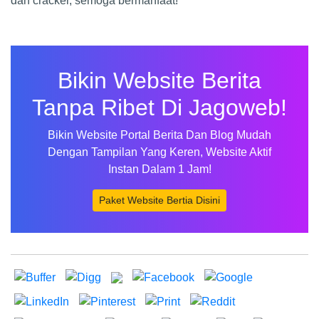
dan cracker, semoga bermanfaat!
Bikin Website Berita
Tanpa Ribet Di Jagoweb!
Bikin Website Portal Berita Dan Blog Mudah
Dengan Tampilan Yang Keren, Website Aktif
Instan Dalam 1 Jam!
Paket Website Bertia Disini