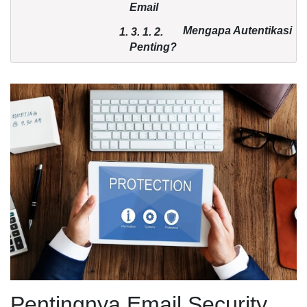
Email
Mengapa Autentikasi
1. 3.
1.
2.
Penting?
Mengintegrasikan Email Security
1.
4.
Kesimpulan
2.
FAQ: Email Security
2.
1.
Pentingnya Email Security