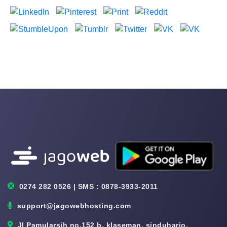
0274 282 0526 | SMS : 0878-3933-2011
support@jagowebhosting.com
Jl Pamularsih no.152 b, klaseman, sinduharjo,