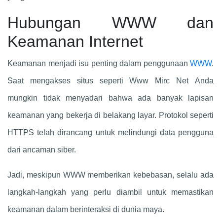
Hubungan WWW dan
Keamanan Internet
Keamanan menjadi isu penting dalam penggunaan
WWW
.
Saat mengakses situs seperti Www Mirc Net Anda
mungkin tidak menyadari bahwa ada banyak lapisan
keamanan yang bekerja di belakang layar. Protokol seperti
HTTPS telah dirancang untuk melindungi data pengguna
dari ancaman siber.
Jadi, meskipun WWW memberikan kebebasan, selalu ada
langkah-langkah yang perlu diambil untuk memastikan
keamanan dalam berinteraksi di dunia maya.