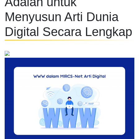
Adalah untuk
Menyusun Arti Dunia
Digital Secara Lengkap