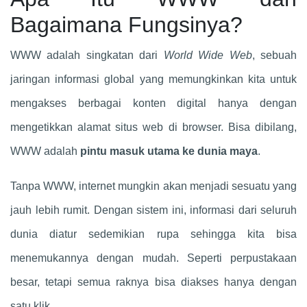
Bagaimana Fungsinya?
WWW adalah singkatan dari
World Wide Web
, sebuah
jaringan informasi global yang memungkinkan kita untuk
mengakses berbagai konten digital hanya dengan
mengetikkan alamat situs web di browser. Bisa dibilang,
WWW adalah
pintu masuk utama ke dunia maya
.
Tanpa WWW, internet mungkin akan menjadi sesuatu yang
jauh lebih rumit. Dengan sistem ini, informasi dari seluruh
dunia diatur sedemikian rupa sehingga kita bisa
menemukannya dengan mudah. Seperti perpustakaan
besar, tetapi semua raknya bisa diakses hanya dengan
satu klik.