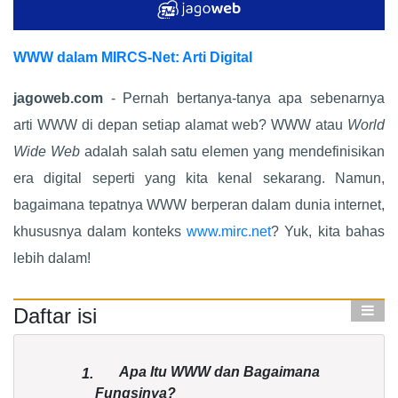
WWW dalam MIRCS-Net: Arti Digital
jagoweb.com
- Pernah bertanya-tanya apa sebenarnya
arti WWW di depan setiap alamat web? WWW atau
World
Wide Web
adalah salah satu elemen yang mendefinisikan
era digital seperti yang kita kenal sekarang. Namun,
bagaimana tepatnya WWW berperan dalam dunia internet,
khususnya dalam konteks
www.mirc.net
? Yuk, kita bahas
lebih dalam!
Daftar isi
Apa Itu WWW dan Bagaimana
1.
Fungsinya?