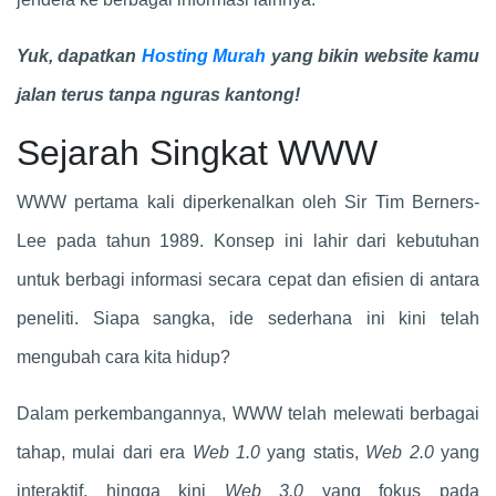
Yuk, dapatkan
Hosting Murah
yang bikin website kamu
jalan terus tanpa nguras kantong!
Sejarah Singkat WWW
WWW pertama kali diperkenalkan oleh Sir Tim Berners-
Lee pada tahun 1989. Konsep ini lahir dari kebutuhan
untuk berbagi informasi secara cepat dan efisien di antara
peneliti. Siapa sangka, ide sederhana ini kini telah
mengubah cara kita hidup?
Dalam perkembangannya, WWW telah melewati berbagai
tahap, mulai dari era
Web 1.0
yang statis,
Web 2.0
yang
interaktif, hingga kini
Web 3.0
yang fokus pada