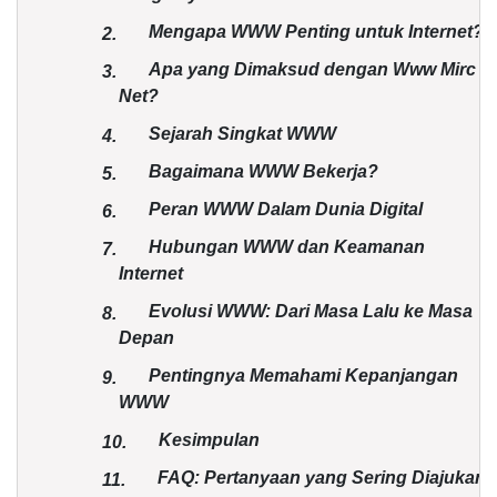
Mengapa WWW Penting untuk Internet?
2.
Apa yang Dimaksud dengan Www Mirc
3.
Net?
Sejarah Singkat WWW
4.
Bagaimana WWW Bekerja?
5.
Peran WWW Dalam Dunia Digital
6.
Hubungan WWW dan Keamanan
7.
Internet
Evolusi WWW: Dari Masa Lalu ke Masa
8.
Depan
Pentingnya Memahami Kepanjangan
9.
WWW
Kesimpulan
10.
FAQ: Pertanyaan yang Sering Diajukan
11.