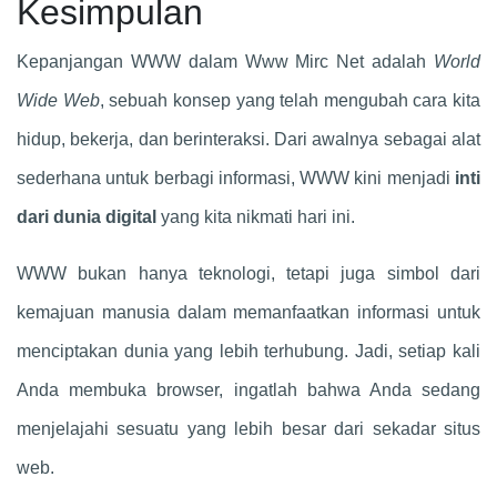
Kesimpulan
Kepanjangan WWW dalam Www Mirc Net adalah
World
Wide Web
, sebuah konsep yang telah mengubah cara kita
hidup, bekerja, dan berinteraksi. Dari awalnya sebagai alat
sederhana untuk berbagi informasi, WWW kini menjadi
inti
dari dunia digital
yang kita nikmati hari ini.
WWW bukan hanya teknologi, tetapi juga simbol dari
kemajuan manusia dalam memanfaatkan informasi untuk
menciptakan dunia yang lebih terhubung. Jadi, setiap kali
Anda membuka browser, ingatlah bahwa Anda sedang
menjelajahi sesuatu yang lebih besar dari sekadar situs
web.