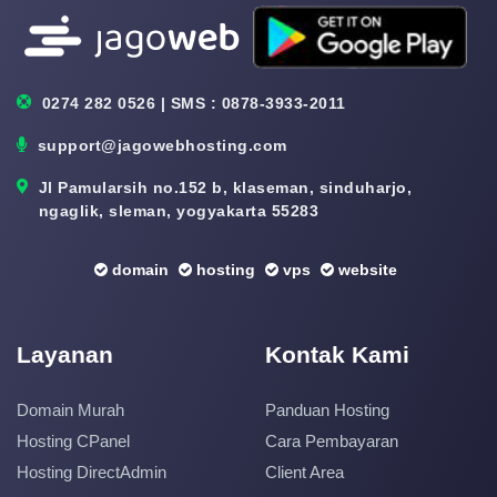
0274 282 0526 | SMS : 0878-3933-2011
support@jagowebhosting.com
Jl Pamularsih no.152 b, klaseman, sinduharjo,
ngaglik, sleman, yogyakarta 55283
domain
hosting
vps
website
Layanan
Kontak Kami
Domain Murah
Panduan Hosting
Hosting CPanel
Cara Pembayaran
Hosting DirectAdmin
Client Area