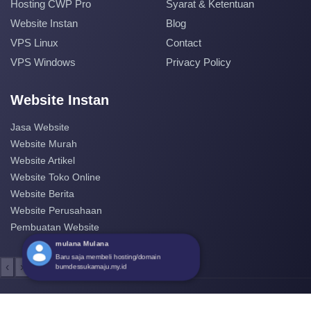
Hosting CWP Pro
Syarat & Ketentuan
Website Instan
Blog
VPS Linux
Contact
VPS Windows
Privacy Policy
Website Instan
Jasa Website
Website Murah
Website Artikel
Website Toko Online
Website Berita
Website Perusahaan
Pembuatan Website
mulana Mulana
Baru saja membeli hosting/domain
‹
›
bumdessukamaju.my.id