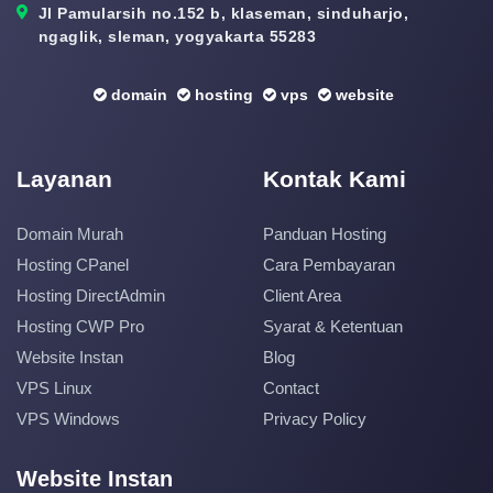
Jl Pamularsih no.152 b, klaseman, sinduharjo,
ngaglik, sleman, yogyakarta 55283
domain
hosting
vps
website
Layanan
Kontak Kami
Domain Murah
Panduan Hosting
Hosting CPanel
Cara Pembayaran
Hosting DirectAdmin
Client Area
Hosting CWP Pro
Syarat & Ketentuan
Website Instan
Blog
VPS Linux
Contact
VPS Windows
Privacy Policy
Website Instan