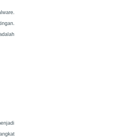
lware.
tingan.
 adalah
menjadi
angkat