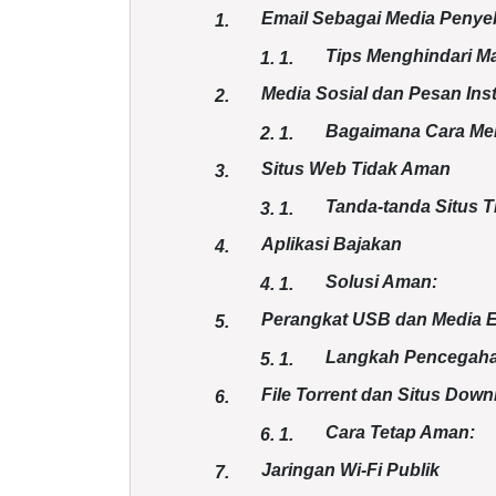
Email Sebagai Media Peny
1.
Tips Menghindari Ma
1.
1.
Media Sosial dan Pesan Ins
2.
Bagaimana Cara Mel
2.
1.
Situs Web Tidak Aman
3.
Tanda-tanda Situs 
3.
1.
Aplikasi Bajakan
4.
Solusi Aman:
4.
1.
Perangkat USB dan Media E
5.
Langkah Pencegaha
5.
1.
File Torrent dan Situs Down
6.
Cara Tetap Aman:
6.
1.
Jaringan Wi-Fi Publik
7.