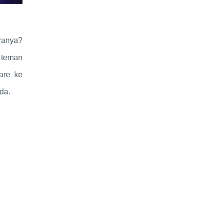
ranya?
u teman
are ke
da.