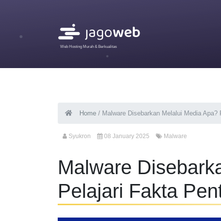
Web Hosting Murah & Berkualitas
Home
/
Malware Disebarkan Melalui Media Apa? P
Syukron
08 January 2025
Malware
Malware Disebarka
Pelajari Fakta Pen