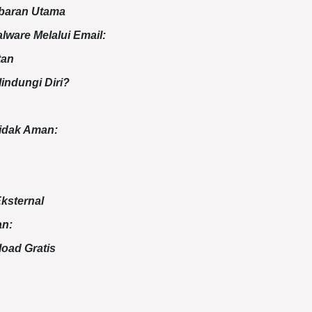
ebaran Utama
lware Melalui Email:
tan
indungi Diri?
Tidak Aman:
ksternal
n:
load Gratis