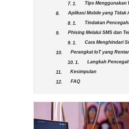
Tips Menggunakan W
7.
1.
Aplikasi Mobile yang Tidak
8.
Tindakan Pencegah
8.
1.
Phising Melalui SMS dan Te
9.
Cara Menghindari S
9.
1.
Perangkat IoT yang Renta
10.
Langkah Pencegah
10.
1.
Kesimpulan
11.
FAQ
12.