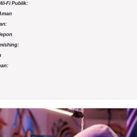
i-Fi Publik:
 Aman
an:
lepon
mishing:
n
an: