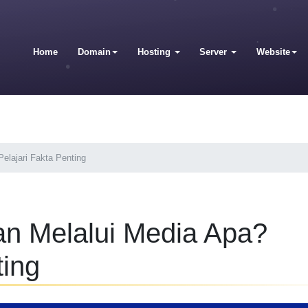
Home
Domain
Hosting
Server
Website
elajari Fakta Penting
n Melalui Media Apa?
ting