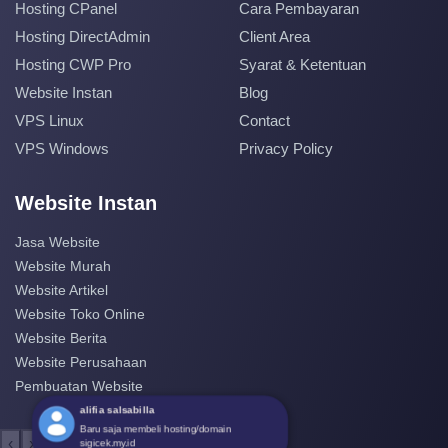
Hosting CPanel
Cara Pembayaran
Hosting DirectAdmin
Client Area
Hosting CWP Pro
Syarat & Ketentuan
Website Instan
Blog
VPS Linux
Contact
VPS Windows
Privacy Policy
Website Instan
Jasa Website
Website Murah
Website Artikel
Website Toko Online
Website Berita
Website Perusahaan
Pembuatan Website
alifia salsabilla
Baru saja membeli hosting/domain
‹
›