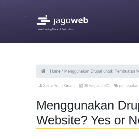
Web Hosting Murah & Berkualitas
Home
/
Menggunakan Drupal untuk Pembuatan W
Sekar Arum Kinanti
06 August 2021
pembuatan 
Menggunakan Drup
Website? Yes or 