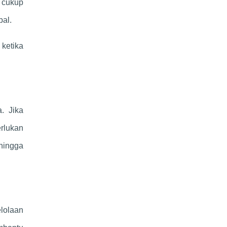
 cukup
pal.
ketika
. Jika
rlukan
ehingga
elolaan