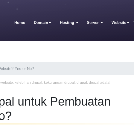
Home
Domain
Hosting
Server
Website
ebsite? Yes or No?
website
,
kelebihan drupal
,
kekurangan drupal
,
drupal
,
drupal adalah
al untuk Pembuatan
No?