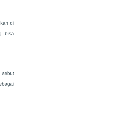
kan di
g bisa
 sebut
ebagai