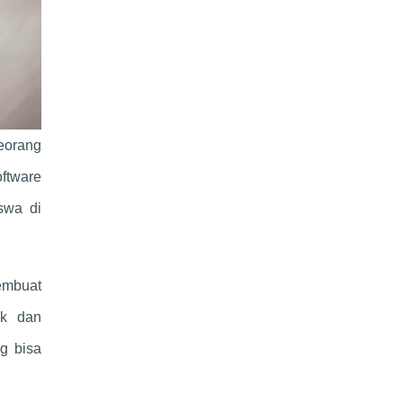
eorang
ftware
swa di
embuat
ik dan
g bisa