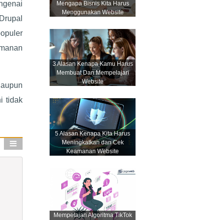
ngenai
Mengapa Bisnis Kita Harus
Menggunakan Website
Drupal
opuler
amanan
3 Alasan Kenapa Kamu Harus
Membuat Dan Mempelajari
Website
laupun
 tidak
5 Alasan Kenapa Kita Harus
Meningkatkan dan Cek
Keamanan Website
Mempelajari Algoritma TikTok