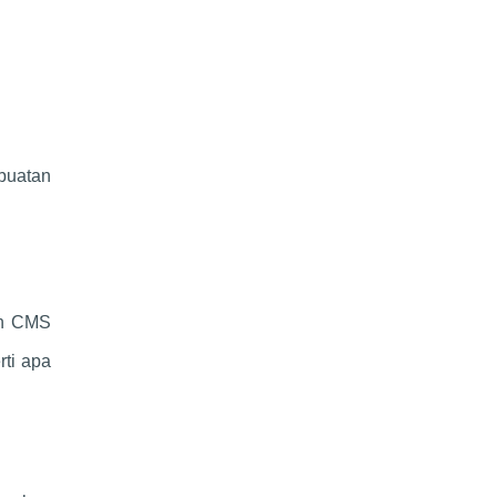
buatan
an CMS
rti apa