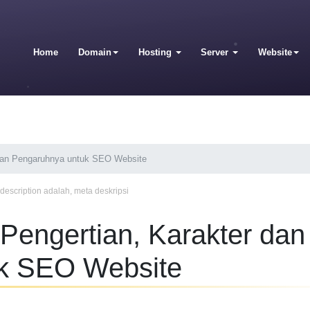
Home
Domain
Hosting
Server
Website
r dan Pengaruhnya untuk SEO Website
description adalah
,
meta deskripsi
 Pengertian, Karakter dan
k SEO Website