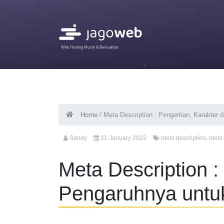
Web Hosting Murah & Berkualitas
Home
/
Meta Description : Pengertian, Karakte
Sandy
21 January 2022
meta description
,
meta 
Meta Description :
Pengaruhnya untu