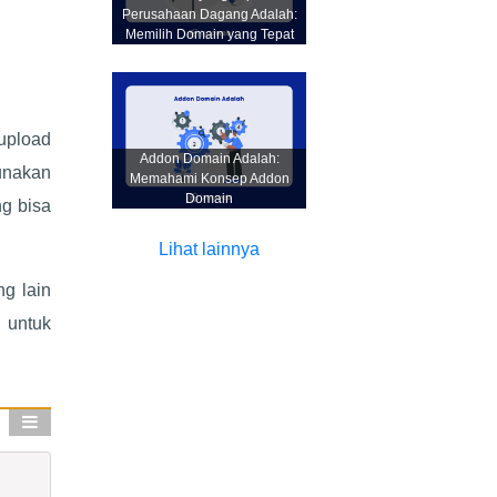
Perusahaan Dagang Adalah:
Memilih Domain yang Tepat
 upload
Addon Domain Adalah:
unakan
Memahami Konsep Addon
Domain
g bisa
Lihat lainnya
g lain
 untuk