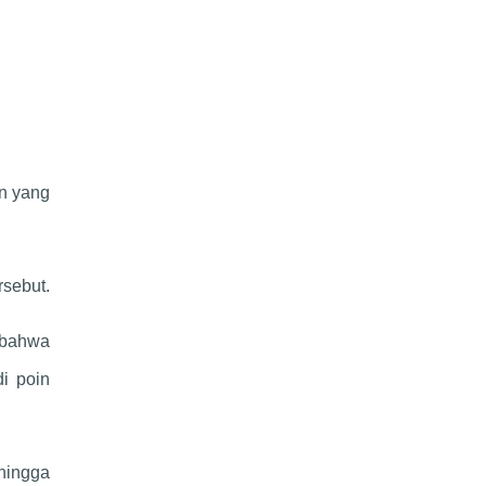
en yang
rsebut.
n bahwa
di poin
hingga