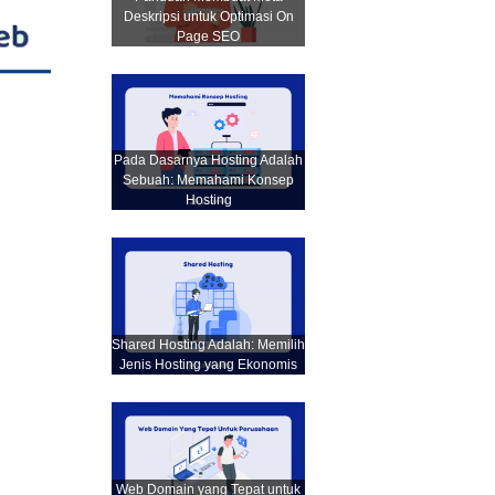
Deskripsi untuk Optimasi On
Page SEO
Pada Dasarnya Hosting Adalah
Sebuah: Memahami Konsep
Hosting
Shared Hosting Adalah: Memilih
Jenis Hosting yang Ekonomis
Web Domain yang Tepat untuk