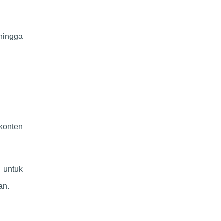
hingga
konten
t untuk
an.