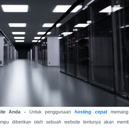
site Anda -
Untuk penggunaan
hosting cepat
memang
pu diberikan oleh sebuah website tentunya akan memb