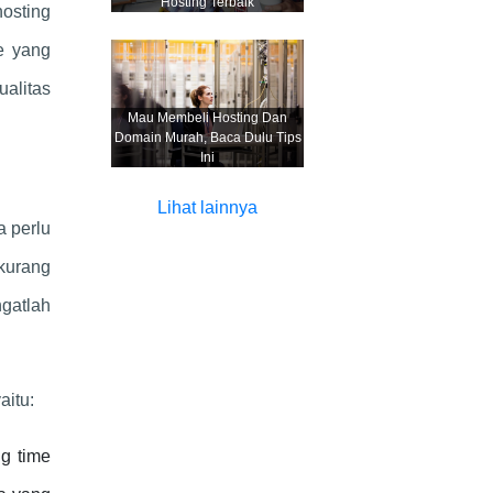
Hosting Terbaik
osting
e yang
ualitas
Mau Membeli Hosting Dan
Domain Murah, Baca Dulu Tips
Ini
Lihat lainnya
a perlu
 kurang
gatlah
aitu:
ng time