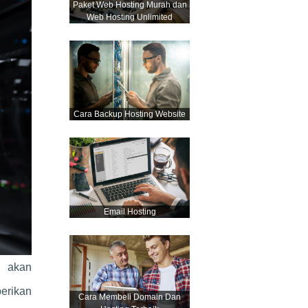
Paket Web Hosting Murah dan
Web Hosting Unlimited
Cara Backup Hosting Website
Email Hosting
 akan
erikan
Cara Membeli Domain Dan