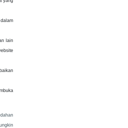
la yang
 dalam
an lain
ebsite
baikan
embuka
udahan
ungkin