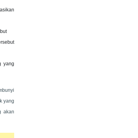
asikan
but
rsebut
g yang
mbunyi
k yang
g akan