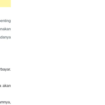
enting
unakan
adanya
bayar.
ja akan
amnya,