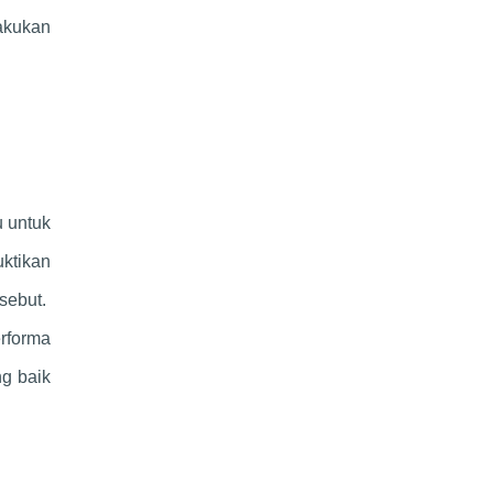
akukan
u untuk
ktikan
sebut.
rforma
g baik