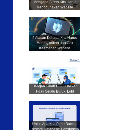
Mengapa Bisnis Kita Harus
Menggunakan Website
5 Alasan Kenapa Kita Harus
Meningkatkan dan Cek
Keamanan Website
Jangan Salah Dulu, Hacker
Tidak Selalu Buruk, Loh!
Untuk Apa Kita Perlu Backup
Restore Database: Pentingnya