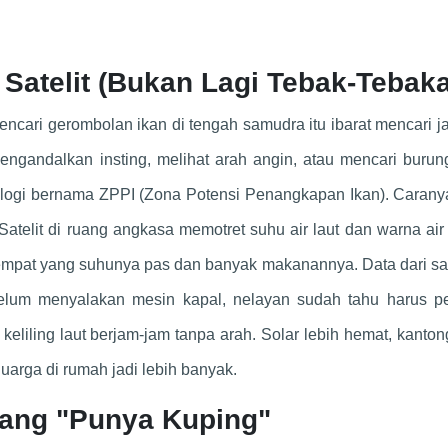
s Satelit (Bukan Lagi Tebak-Tebak
encari gerombolan ikan di tengah samudra itu ibarat mencari j
engandalkan insting, melihat arah angin, atau mencari buru
knologi bernama ZPPI (Zona Potensi Penangkapan Ikan). Carany
Satelit di ruang angkasa memotret suhu air laut dan warna air
 tempat yang suhunya pas dan banyak makanannya. Data dari sate
ebelum menyalakan mesin kapal, nelayan sudah tahu harus pe
keliling laut berjam-jam tanpa arah. Solar lebih hemat, kanton
luarga di rumah jadi lebih banyak.
yang "Punya Kuping"