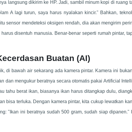
ya langsung dikirim ke HP. Jadi, sambil minum kopi di ruang t
m A lagi turun, saya harus nyalakan kincir." Bahkan, teknol
itu sensor mendeteksi oksigen rendah, dia akan mengirim peri
pa harus disentuh manusia. Benar-benar seperti rumah pintar, tap
Kecerdasan Buatan (AI)
onik, di bawah air sekarang ada kamera pintar. Kamera ini buk
n dan mengukur beratnya secara otomatis pakai Artificial Intel
au tahu berat ikan, biasanya ikan harus ditangkap dulu, diangk
s dan bisa terluka. Dengan kamera pintar, kita cukup lewatkan ka
ng: "Ikan ini beratnya sudah 500 gram, sudah siap dipanen." 