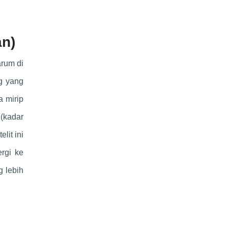
an)
arum di
ng yang
a mirip
 (kadar
lit ini
rgi ke
g lebih