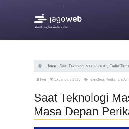
Web Hosting Murah & Berkualitas
Home
/
Saat Teknologi Masuk ke Air, Cerita Ten
Feri
15 January 2026
Teknologi
,
Perikanan
,
Air
Saat Teknologi Mas
Masa Depan Perik