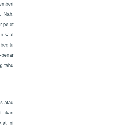
memberi
. Nah,
r pelet
an saat
 begitu
-benar
g tahu
es atau
t ikan
at ini