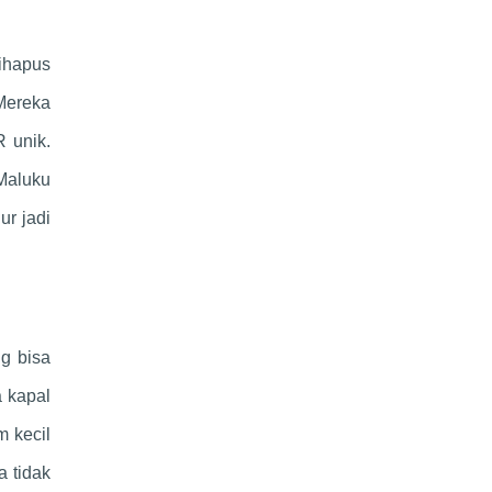
dihapus
 Mereka
R unik.
 Maluku
ur jadi
ng bisa
a kapal
m kecil
a tidak