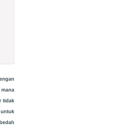
dengan
i mana
 tidak
 untuk
 bedah