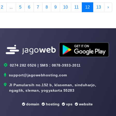
2
...
5
6
7
8
9
10
11
12
13
›
0274 282 0526 | SMS : 0878-3933-2011
support@jagowebhosting.com
Jl Pamularsih no.152 b, klaseman, sinduharjo,
ngaglik, sleman, yogyakarta 55283
domain
hosting
vps
website