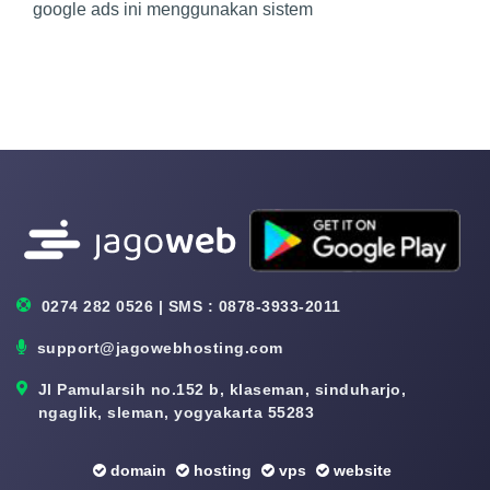
google ads ini menggunakan sistem
0274 282 0526 | SMS : 0878-3933-2011
support@jagowebhosting.com
Jl Pamularsih no.152 b, klaseman, sinduharjo,
ngaglik, sleman, yogyakarta 55283
domain
hosting
vps
website