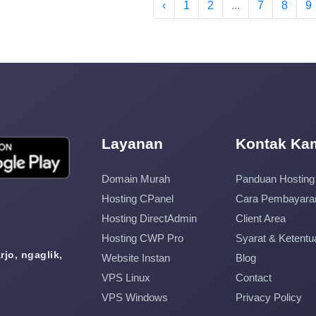
‹
1
2
...
7
8
9
Layanan
Kontak Ka
Domain Murah
Panduan Hosting
Hosting CPanel
Cara Pembayara
Hosting DirectAdmin
Client Area
Hosting CWP Pro
Syarat & Ketentu
jo, ngaglik,
Website Instan
Blog
VPS Linux
Contact
VPS Windows
Privacy Policy