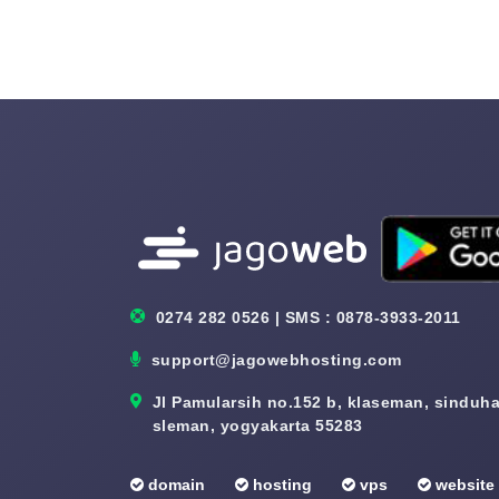
0274 282 0526 | SMS : 0878-3933-2011
support@jagowebhosting.com
Jl Pamularsih no.152 b, klaseman, sinduhar
sleman, yogyakarta 55283
domain
hosting
vps
website