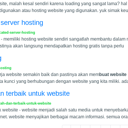
, malah kesal sendiri karena loading yang sangat lama? hal t
g digunakan atau hosting website yang digunakan. yuk simak ke
server hosting
ated-server-hosting
 - memiliki hosting website sendiri sangatlah membantu dalam
stinya akan langsung mendapatkan hosting gratis tanpa perlu
g
hosting
erja website semakin baik dan pastinya akan mem
buat website
ta kunci yang berhubungan dengan website yang kita miliki. ad
n terbaik untuk website
ah-dan-terbaik-untuk-website
uk website - website menjadi salah satu media untuk menyebark
net. website menyajikan berbagai macam informasi. semua or