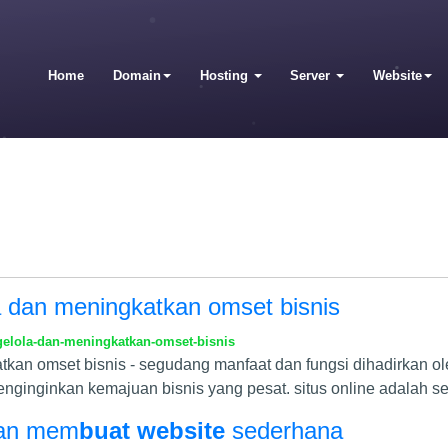
Home
Domain
Hosting
Server
Website
 dan meningkatkan omset bisnis
elola-dan-meningkatkan-omset-bisnis
an omset bisnis - segudang manfaat dan fungsi dihadirkan oleh
menginginkan kemajuan bisnis yang pesat. situs online adalah se
dan mem
buat website
sederhana