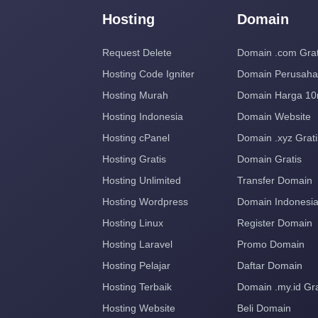
Hosting
Domain
Request Delete
Domain .com Grat
Hosting Code Igniter
Domain Perusah
Hosting Murah
Domain Harga 10
Hosting Indonesia
Domain Website
Hosting cPanel
Domain .xyz Grati
Hosting Gratis
Domain Gratis
Hosting Unlimited
Transfer Domain
Hosting Wordpress
Domain Indonesi
Hosting Linux
Register Domain
Hosting Laravel
Promo Domain
Hosting Pelajar
Daftar Domain
Hosting Terbaik
Domain .my.id Gra
Hosting Website
Beli Domain