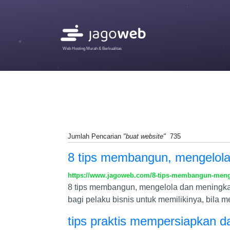
Web Hosting Murah & Berkualitas
Jumlah Pencarian
"buat website"
735
8 tips membangun, mengelola
https://www.jagoweb.com/8-tips-membangun-meng
8 tips membangun, mengelola dan meningkatk
bagi pelaku bisnis untuk memilikinya, bila 
tips praktis mempersiapkan 