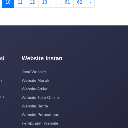
10
11
12
13
...
61
62
›
mi
Website Instan
Jasa Website
n
Website Murah
Website Artikel
an
Website Toko Online
Website Berita
Website Perusahaan
Pembuatan Website