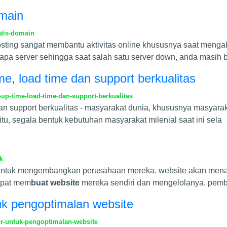
omain
atis-domain
hosting sangat membantu aktivitas online khususnya saat menga
pa server sehingga saat salah satu server down, anda masih 
e, load time dan support berkualitas
p-time-load-time-dan-support-berkualitas
n support berkualitas - masyarakat dunia, khususnya masyaraka
 itu, segala bentuk kebutuhan masyarakat milenial saat ini sela
k
untuk mengembangkan perusahaan mereka. website akan menam
apat mem
buat website
mereka sendiri dan mengelolanya. pem
uk pengoptimalan website
r-untuk-pengoptimalan-website