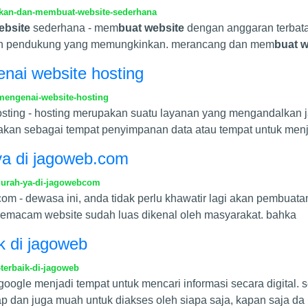
pkan-dan-membuat-website-sederhana
ebsite
sederhana - mem
buat website
dengan anggaran terbata
nan pendukung yang memungkinkan. merancang dan mem
buat w
enai website hosting
mengenai-website-hosting
hosting - hosting merupakan suatu layanan yang mengandalkan j
akan sebagai tempat penyimpanan data atau tempat untuk men
ya di jagoweb.com
murah-ya-di-jagowebcom
om - dewasa ini, anda tidak perlu khawatir lagi akan pembuatan
l semacam website sudah luas dikenal oleh masyarakat. bahka
k di jagoweb
terbaik-di-jagoweb
google menjadi tempat untuk mencari informasi secara digital.
ap dan juga muah untuk diakses oleh siapa saja, kapan saja da