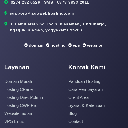
0274 282 0526 | SMS : 0878-3933-2011
support@jagowebhosting.com
Jl Pamularsih no.152 b, klaseman, sinduharjo,
ngaglik, sleman, yogyakarta 55283
domain
hosting
vps
website
Layanan
Kontak Kami
Domain Murah
Panduan Hosting
Hosting CPanel
Cara Pembayaran
Hosting DirectAdmin
Client Area
Hosting CWP Pro
Syarat & Ketentuan
Website Instan
Blog
VPS Linux
Contact