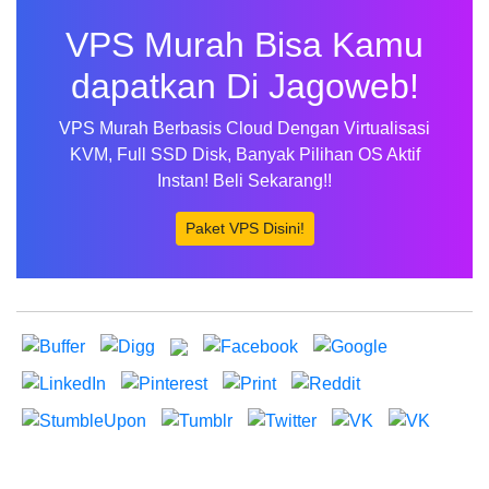
VPS Murah Bisa Kamu
dapatkan Di Jagoweb!
VPS Murah Berbasis Cloud Dengan Virtualisasi
KVM, Full SSD Disk, Banyak Pilihan OS Aktif
Instan! Beli Sekarang!!
Paket VPS Disini!