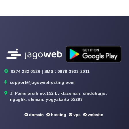
0274 282 0526 | SMS : 0878-3933-2011
support@jagowebhosting.com
Jl Pamularsih no.152 b, klaseman, sinduharjo,
ngaglik, sleman, yogyakarta 55283
domain
hosting
vps
website