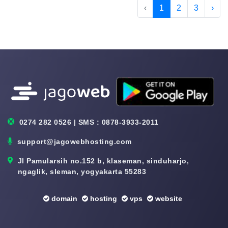
‹
1
2
3
›
0274 282 0526 | SMS : 0878-3933-2011
support@jagowebhosting.com
Jl Pamularsih no.152 b, klaseman, sinduharjo,
ngaglik, sleman, yogyakarta 55283
domain
hosting
vps
website