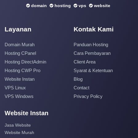
domain
hosting
vps
website
Layanan
Kontak Kami
Domain Murah
Panduan Hosting
Hosting CPanel
Cara Pembayaran
Hosting DirectAdmin
Client Area
Hosting CWP Pro
Syarat & Ketentuan
Website Instan
Blog
VPS Linux
Contact
VPS Windows
Privacy Policy
Website Instan
Jasa Website
Website Murah