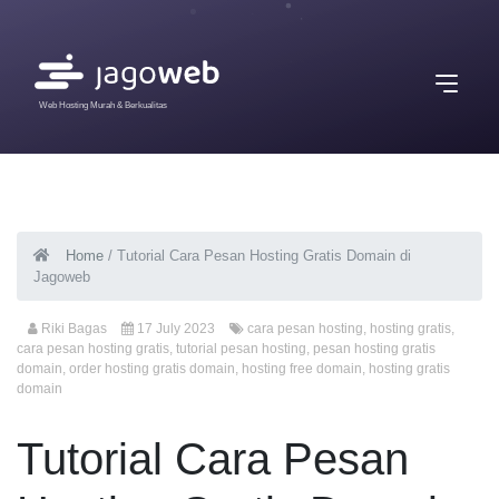
Web Hosting Murah & Berkualitas
Home
/
Tutorial Cara Pesan Hosting Gratis Domain di
Jagoweb
Riki Bagas
17 July 2023
cara pesan hosting
,
hosting gratis
,
cara pesan hosting gratis
,
tutorial pesan hosting
,
pesan hosting gratis
domain
,
order hosting gratis domain
,
hosting free domain
,
hosting gratis
domain
Tutorial Cara Pesan