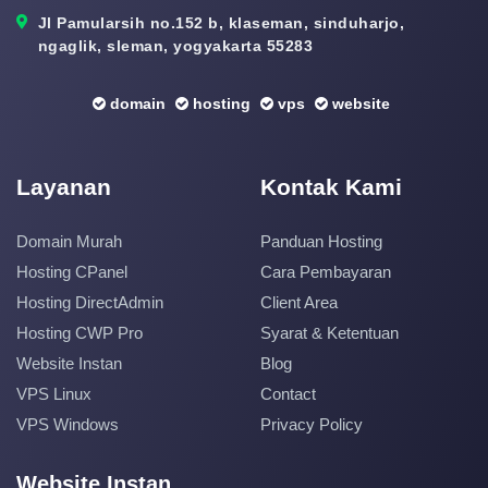
Jl Pamularsih no.152 b, klaseman, sinduharjo,
ngaglik, sleman, yogyakarta 55283
domain
hosting
vps
website
Layanan
Kontak Kami
Domain Murah
Panduan Hosting
Hosting CPanel
Cara Pembayaran
Hosting DirectAdmin
Client Area
Hosting CWP Pro
Syarat & Ketentuan
Website Instan
Blog
VPS Linux
Contact
VPS Windows
Privacy Policy
Website Instan