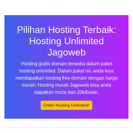
Pilihan Hosting Terbaik:
Hosting Unlimited
Jagoweb
Hosting gratis domain tersedia dalam paket
hosting unlimited. Dalam paket ini, anda bisa
mendapatkan hosting free domain dengan harga
murah. Hosting murah Jagoweb bisa anda
dapatkan mulai dari 20k/bulan.
Order Hosting Unlimited!