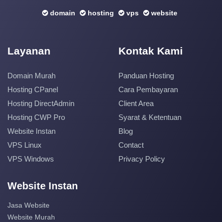
domain
hosting
vps
website
Layanan
Kontak Kami
Domain Murah
Panduan Hosting
Hosting CPanel
Cara Pembayaran
Hosting DirectAdmin
Client Area
Hosting CWP Pro
Syarat & Ketentuan
Website Instan
Blog
VPS Linux
Contact
VPS Windows
Privacy Policy
Website Instan
Jasa Website
Website Murah