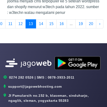
joomla menjadi cms terpopuler ke 5 setelah wordpress
dan shopify menurut w3tech pada tahun 2022. sumber
: w3techn walau mengalami penur
10
11
12
13
14
15
16
...
19
20
›
0274 282 0526 | SMS : 0878-3933-2011
support@jagowebhosting.com
Jl Pamularsih no.152 b, klaseman, sinduharjo,
ngaglik, sleman, yogyakarta 55283