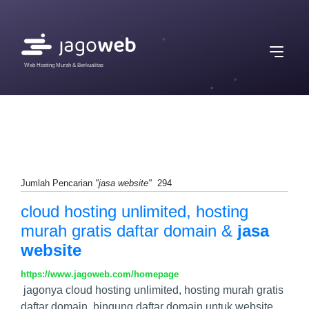
Web Hosting Murah & Berkualitas
Jumlah Pencarian
"jasa website"
294
cloud hosting unlimited, hosting
murah gratis daftar domain &
jasa
website
https://www.jagoweb.com/homepage
jagonya cloud hosting unlimited, hosting murah gratis
daftar domain. bingung daftar domain untuk website