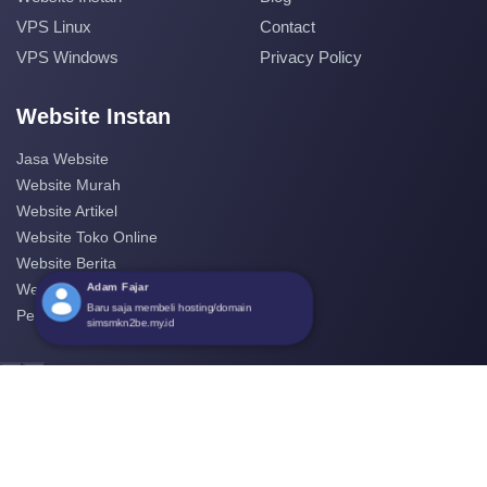
VPS Linux
Contact
VPS Windows
Privacy Policy
Website Instan
Jasa Website
Website Murah
Website Artikel
Website Toko Online
Website Berita
Adam Fajar
Website Perusahaan
Baru saja membeli hosting/domain
Pembuatan Website
simsmkn2be.my.id
‹
›