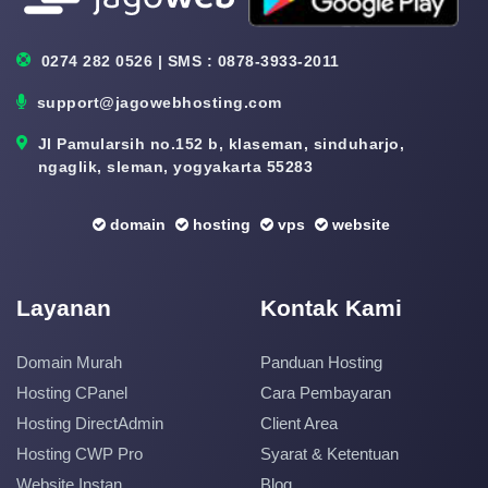
0274 282 0526 | SMS : 0878-3933-2011
support@jagowebhosting.com
Jl Pamularsih no.152 b, klaseman, sinduharjo,
ngaglik, sleman, yogyakarta 55283
domain
hosting
vps
website
Layanan
Kontak Kami
Domain Murah
Panduan Hosting
Hosting CPanel
Cara Pembayaran
Hosting DirectAdmin
Client Area
Hosting CWP Pro
Syarat & Ketentuan
Website Instan
Blog