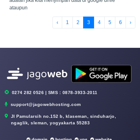
adalah jika kita menyimpan data di google drive
ataupun
‹
1
2
3
4
5
6
›
0274 282 0526 | SMS : 0878-3933-2011
support@jagowebhosting.com
Jl Pamularsih no.152 b, klaseman, sinduharjo,
ngaglik, sleman, yogyakarta 55283
domain
hosting
vps
website