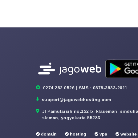
0274 282 0526 | SMS : 0878-3933-2011
support@jagowebhosting.com
Jl Pamularsih no.152 b, klaseman, sinduhar
sleman, yogyakarta 55283
domain
hosting
vps
website