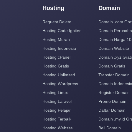
Hosting
Domain
Request Delete
Domain .com Grat
Hosting Code Igniter
Domain Perusah
Hosting Murah
Domain Harga 10
Hosting Indonesia
Domain Website
Hosting cPanel
Domain .xyz Grati
Hosting Gratis
Domain Gratis
Hosting Unlimited
Transfer Domain
Hosting Wordpress
Domain Indonesi
Hosting Linux
Register Domain
Hosting Laravel
Promo Domain
Hosting Pelajar
Daftar Domain
Hosting Terbaik
Domain .my.id Gra
Hosting Website
Beli Domain