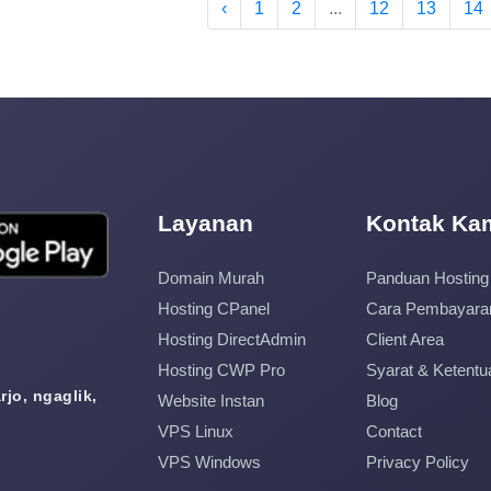
‹
1
2
...
12
13
14
Layanan
Kontak Ka
Domain Murah
Panduan Hosting
Hosting CPanel
Cara Pembayara
Hosting DirectAdmin
Client Area
Hosting CWP Pro
Syarat & Ketentu
jo, ngaglik,
Website Instan
Blog
VPS Linux
Contact
VPS Windows
Privacy Policy