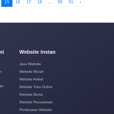
15
16
17
18
...
50
51
›
mi
Website Instan
Jasa Website
n
Website Murah
Website Artikel
an
Website Toko Online
Website Berita
Website Perusahaan
Pembuatan Website