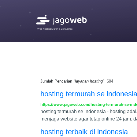
Web Hosting Murah & Berkualitas
Jumlah Pencarian
"layanan hosting"
604
hosting termurah se indonesi
https://www.jagoweb.com/hosting-termurah-se-ind
hosting termurah se indonesia - hosting ad
menjaga website agar tetap online 24 jam. 
hosting terbaik di indonesia