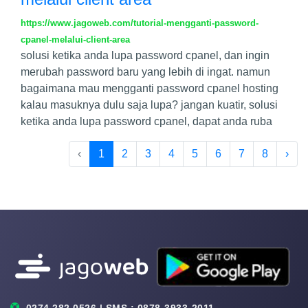
https://www.jagoweb.com/tutorial-mengganti-password-
cpanel-melalui-client-area
solusi ketika anda lupa password cpanel, dan ingin
merubah password baru yang lebih di ingat. namun
bagaimana mau mengganti password cpanel hosting
kalau masuknya dulu saja lupa? jangan kuatir, solusi
ketika anda lupa password cpanel, dapat anda ruba
‹
1
2
3
4
5
6
7
8
›
0274 282 0526 | SMS : 0878-3933-2011