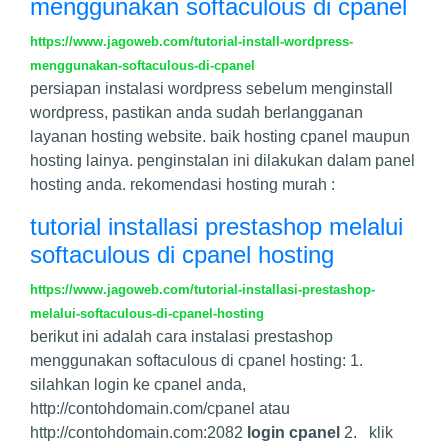
menggunakan softaculous di cpanel
https://www.jagoweb.com/tutorial-install-wordpress-
menggunakan-softaculous-di-cpanel
persiapan instalasi wordpress sebelum menginstall
wordpress, pastikan anda sudah berlangganan
layanan hosting website. baik hosting cpanel maupun
hosting lainya. penginstalan ini dilakukan dalam panel
hosting anda. rekomendasi hosting murah :
tutorial installasi prestashop melalui
softaculous di cpanel hosting
https://www.jagoweb.com/tutorial-installasi-prestashop-
melalui-softaculous-di-cpanel-hosting
berikut ini adalah cara instalasi prestashop
menggunakan softaculous di cpanel hosting: 1.
silahkan login ke cpanel anda,
http://contohdomain.com/cpanel atau
http://contohdomain.com:2082
login cpanel
2. klik