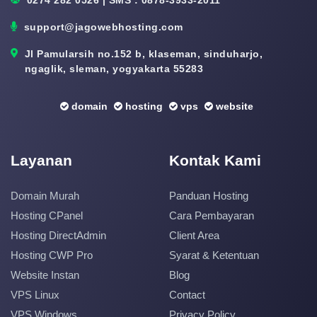
support@jagowebhosting.com
Jl Pamularsih no.152 b, klaseman, sinduharjo,
ngaglik, sleman, yogyakarta 55283
domain
hosting
vps
website
Layanan
Kontak Kami
Domain Murah
Panduan Hosting
Hosting CPanel
Cara Pembayaran
Hosting DirectAdmin
Client Area
Hosting CWP Pro
Syarat & Ketentuan
Website Instan
Blog
VPS Linux
Contact
VPS Windows
Privacy Policy