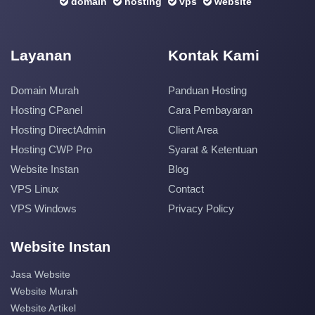
domain
hosting
vps
website
Layanan
Kontak Kami
Domain Murah
Panduan Hosting
Hosting CPanel
Cara Pembayaran
Hosting DirectAdmin
Client Area
Hosting CWP Pro
Syarat & Ketentuan
Website Instan
Blog
VPS Linux
Contact
VPS Windows
Privacy Policy
Website Instan
Jasa Website
Website Murah
Website Artikel