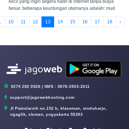
kecil yang ingin segera hadir di internet tanpa biaya
besar. beberapa keuntungan utamanya adalah: mud
.
10
11
12
13
14
15
16
17
18
›
0274 282 0526 | SMS : 0878-3933-2011
support@jagowebhosting.com
Jl Pamularsih no.152 b, klaseman, sinduharjo,
ngaglik, sleman, yogyakarta 55283