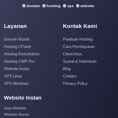
domain
hosting
vps
website
Layanan
Kontak Kami
Domain Murah
Panduan Hosting
Hosting CPanel
Cara Pembayaran
Hosting DirectAdmin
Client Area
Hosting CWP Pro
Syarat & Ketentuan
Website Instan
Blog
VPS Linux
Contact
VPS Windows
Privacy Policy
Website Instan
Jasa Website
Website Murah