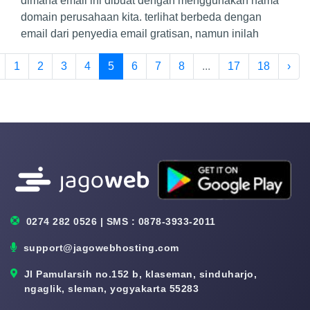
dimana email ini dibuat dengan menggunakan nama
domain perusahaan kita. terlihat berbeda dengan
email dari penyedia email gratisan, namun inilah
1
2
3
4
5
6
7
8
...
17
18
›
0274 282 0526 | SMS : 0878-3933-2011
support@jagowebhosting.com
Jl Pamularsih no.152 b, klaseman, sinduharjo,
ngaglik, sleman, yogyakarta 55283