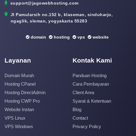
support@jagowebhosting.com
Jl Pamularsih no.152 b, klaseman, sinduharjo,
ngaglik, sleman, yogyakarta 55283
domain
hosting
vps
website
Layanan
Kontak Kami
Domain Murah
Panduan Hosting
Hosting CPanel
Cara Pembayaran
Hosting DirectAdmin
Client Area
Hosting CWP Pro
Syarat & Ketentuan
Website Instan
Blog
VPS Linux
Contact
VPS Windows
Privacy Policy