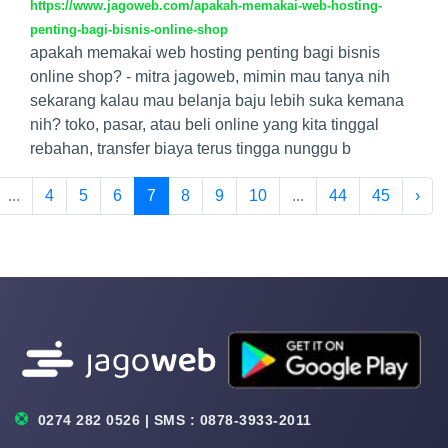
https://www.jagoweb.com/apakah-memakai-web-hosting-
penting-bagi-bisnis-online-shop
apakah memakai web hosting penting bagi bisnis
online shop? - mitra jagoweb, mimin mau tanya nih
sekarang kalau mau belanja baju lebih suka kemana
nih? toko, pasar, atau beli online yang kita tinggal
rebahan, transfer biaya terus tingga nunggu b
...
4
5
6
7
8
9
10
...
44
45
›
0274 282 0526 | SMS : 0878-3933-2011