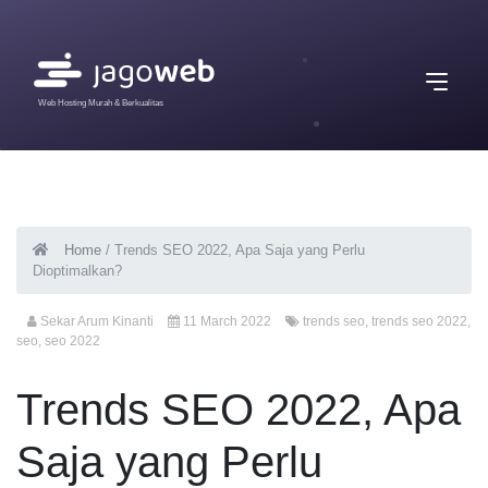
Web Hosting Murah & Berkualitas
Home
/
Trends SEO 2022, Apa Saja yang Perlu
Dioptimalkan?
Sekar Arum Kinanti
11 March 2022
trends seo
,
trends seo 2022
,
seo
,
seo 2022
Trends SEO 2022, Apa
Saja yang Perlu