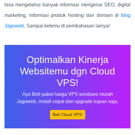
bisa mengetahui banyak informasi mengenai SEO, digital
marketing, informasi produk hosting dan domain di
blog
Jagoweb
. Sampai ketemu di pembahasan lainya!
Optimalkan Kinerja
Websitemu dgn Cloud
VPS!
Ayo Beli paket harga VPS windows murah
Jagoweb, install cepat dan upgrade kapan saja.
Beli Cloud VPS!