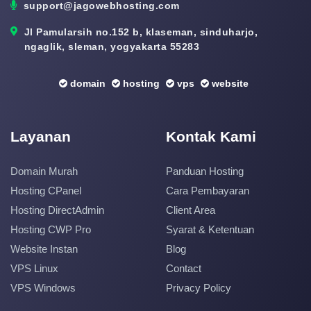
support@jagowebhosting.com
Jl Pamularsih no.152 b, klaseman, sinduharjo,
ngaglik, sleman, yogyakarta 55283
domain
hosting
vps
website
Layanan
Kontak Kami
Domain Murah
Panduan Hosting
Hosting CPanel
Cara Pembayaran
Hosting DirectAdmin
Client Area
Hosting CWP Pro
Syarat & Ketentuan
Website Instan
Blog
VPS Linux
Contact
VPS Windows
Privacy Policy