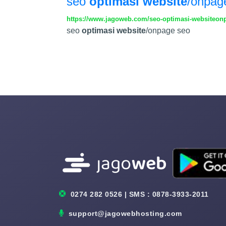
seo
optimasi website
/onpag
https://www.jagoweb.com/seo-optimasi-websiteon
seo
optimasi website
/onpage seo
0274 282 0526 | SMS : 0878-3933-2011
support@jagowebhosting.com