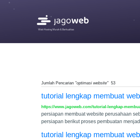
Web Hosting Murah & Berkualitas
Jumlah Pencarian
"optimasi website"
53
tutorial lengkap membuat webs
https://www.jagoweb.com/tutorial-lengkap-membua
persiapan membuat website perusahaan sebe
persiapan berikut proses pembuatan menjadi
tutorial lengkap membuat webs