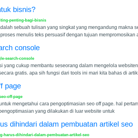
tuk bisnis?
ing-penting-bagi-bisnis
g adalah sebuah tulisan yang singkat yang mengandung makna s
 proses menulis teks persuasif dengan tujuan mempromosikan 
arch console
le-search-console
opsi yang cukup membantu seseorang dalam mengelola website
ara gratis. apa sih fungsi dari tools ini mari kita bahas di artik
ff page
eo-off-page
untuk mengetahui cara pengoptimasian seo off page. hal pertam
h pengoptimasian yang dilakukan di luar website untuk
rus dihindari dalam pembuatan artikel seo
g-harus-dihindari-dalam-pembuatan-artikel-seo