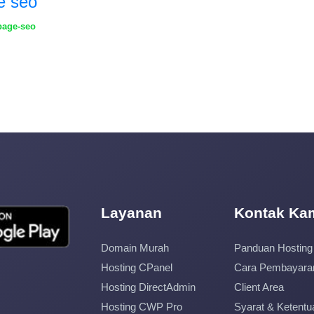
e seo
page-seo
Layanan
Kontak Ka
Domain Murah
Panduan Hosting
Hosting CPanel
Cara Pembayara
Hosting DirectAdmin
Client Area
Hosting CWP Pro
Syarat & Ketentu