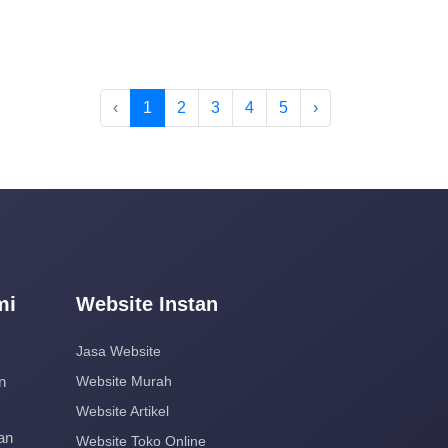
‹
1
2
3
4
5
›
mi
Website Instan
Jasa Website
n
Website Murah
Website Artikel
an
Website Toko Online