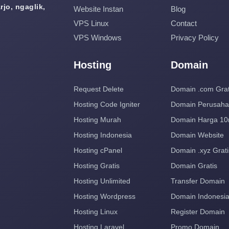
jo, ngaglik,
Website Instan
Blog
VPS Linux
Contact
VPS Windows
Privacy Policy
Hosting
Domain
Request Delete
Domain .com Grat
Hosting Code Igniter
Domain Perusah
Hosting Murah
Domain Harga 10
Hosting Indonesia
Domain Website
Hosting cPanel
Domain .xyz Grati
Hosting Gratis
Domain Gratis
Hosting Unlimited
Transfer Domain
Hosting Wordpress
Domain Indonesi
Hosting Linux
Register Domain
Hosting Laravel
Promo Domain