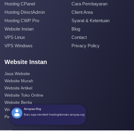
Hosting CPanel
Cara Pembayaran
Hosting DirectAdmin
Client Area
Hosting CWP Pro
Syarat & Ketentuan
Website Instan
Blog
VPS Linux
Contact
VPS Windows
Privacy Policy
Website Instan
Jasa Website
Website Murah
Website Artikel
Website Toko Online
Website Berita
Ansyaa Org
Website Perusahaan
Baru saja membeli hosting/domain ansyaa.org
Pembuatan Website
‹
›