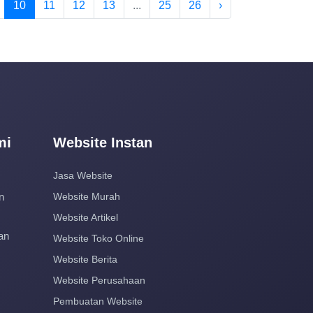
10
11
12
13
...
25
26
›
mi
Website Instan
Jasa Website
n
Website Murah
Website Artikel
an
Website Toko Online
Website Berita
Website Perusahaan
Pembuatan Website