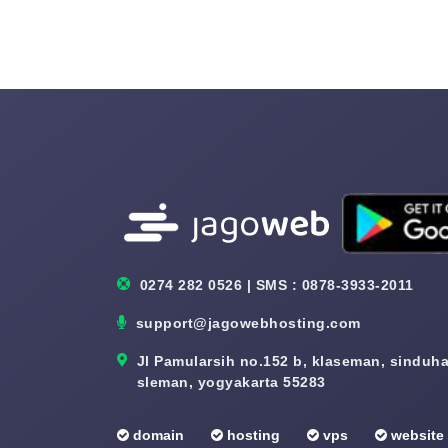
0274 282 0526 | SMS : 0878-3933-2011
support@jagowebhosting.com
Jl Pamularsih no.152 b, klaseman, sinduhar
sleman, yogyakarta 55283
domain
hosting
vps
website