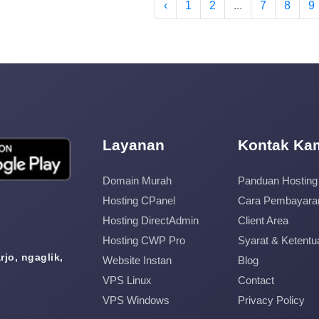
‹
1
2
...
7
8
9
Layanan
Kontak Ka
Domain Murah
Panduan Hosting
Hosting CPanel
Cara Pembayara
Hosting DirectAdmin
Client Area
Hosting CWP Pro
Syarat & Ketentu
jo, ngaglik,
Website Instan
Blog
VPS Linux
Contact
VPS Windows
Privacy Policy