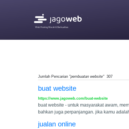
Web Hosting Murah & Berkualitas
Jumlah Pencarian
"pembuatan website"
307
buat website
https://www.jagoweb.com/buat-website
buat website - untuk masyarakat awam, memb
bahkan juga perpanjangan. jika kamu adalah 
jualan online