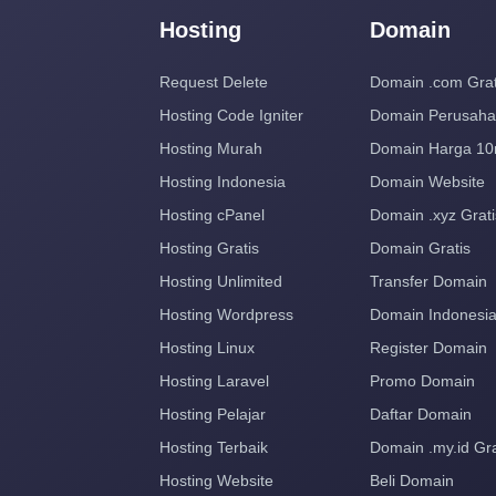
Hosting
Domain
Request Delete
Domain .com Grat
Hosting Code Igniter
Domain Perusah
Hosting Murah
Domain Harga 10
Hosting Indonesia
Domain Website
Hosting cPanel
Domain .xyz Grati
Hosting Gratis
Domain Gratis
Hosting Unlimited
Transfer Domain
Hosting Wordpress
Domain Indonesi
Hosting Linux
Register Domain
Hosting Laravel
Promo Domain
Hosting Pelajar
Daftar Domain
Hosting Terbaik
Domain .my.id Gra
Hosting Website
Beli Domain