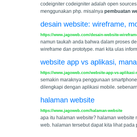
codeigniter codeigniter adalah open sourc
menggunakan php. misalnya
pembuatan we
desain website: wireframe, m
https://www.jagoweb.com/desain-website-wirefra
namun taukah anda bahwa dalam proses design
wireframe dan prototype. mari kita ulas inf
website app vs aplikasi, mana
https://www.jagoweb.com/website-app-vs-aplikasi-
semakin maraknya penggunaan smartphone ini
dilengkapi dengan aplikasi mobile. sebenarn
halaman website
https://www.jagoweb.com/halaman-website
apa itu halaman website? halaman websit
web. halaman tersebut dapat kita lihat pad