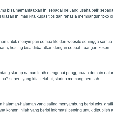
kamu bisa memanfaatkan ini sebagai peluang usaha baik sebaga
lasan ini mari kita kupas tips dan rahasia membangun toko on
an untuk menyimpan semua file dari website sehingga semua ko
rhana, hosting bisa diibaratkan dengan sebuah ruangan koson
s tentang startup namun lebih mengenai penggunaan domain dal
 apa? seperti yang kita ketahui, startup memang perusah
 halaman-halaman yang saling menyambung berisi teks, grafik,
a konten inilah yang berisi informasi penting untuk dipublish a