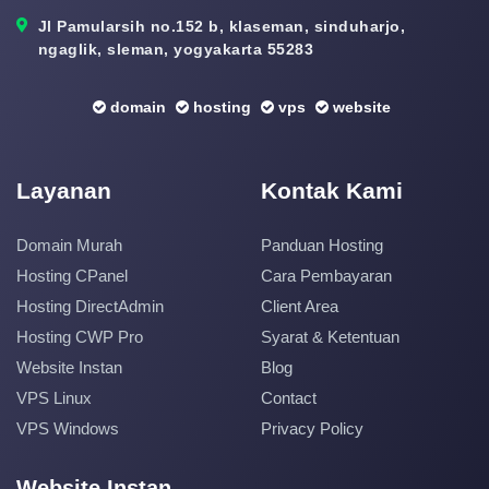
Jl Pamularsih no.152 b, klaseman, sinduharjo,
ngaglik, sleman, yogyakarta 55283
domain
hosting
vps
website
Layanan
Kontak Kami
Domain Murah
Panduan Hosting
Hosting CPanel
Cara Pembayaran
Hosting DirectAdmin
Client Area
Hosting CWP Pro
Syarat & Ketentuan
Website Instan
Blog
VPS Linux
Contact
VPS Windows
Privacy Policy
Website Instan