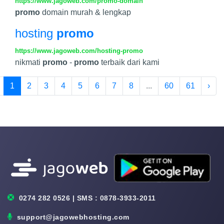
https://www.jagoweb.com/promo-domain
promo
domain murah & lengkap
hosting
promo
https://www.jagoweb.com/hosting-promo
nikmati
promo
-
promo
terbaik dari kami
1
2
3
4
5
6
7
8
...
60
61
›
0274 282 0526 | SMS : 0878-3933-2011
support@jagowebhosting.com