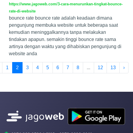
https://www.jagoweb.com/3-cara-menurunkan-tingkat-bounce-
rate-di-website
bounce rate bounce rate adalah keadaan dimana
pengunjung membuka website untuk beberapa saat
kemudian meninggalkannya tanpa melakukan
tindakan apapun. semakin tinggi bounce rate sama
artinya dengan waktu yang dihabiskan pengunjung di
website anda
1
2
3
4
5
6
7
8
...
12
13
›