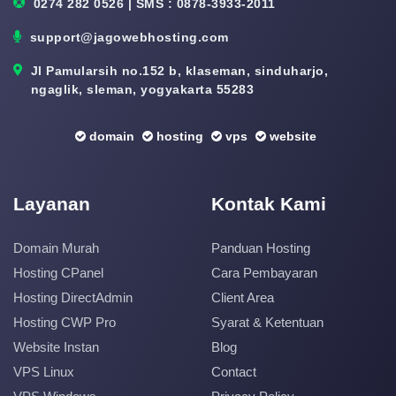
0274 282 0526 | SMS : 0878-3933-2011
support@jagowebhosting.com
Jl Pamularsih no.152 b, klaseman, sinduharjo,
ngaglik, sleman, yogyakarta 55283
domain
hosting
vps
website
Layanan
Kontak Kami
Domain Murah
Panduan Hosting
Hosting CPanel
Cara Pembayaran
Hosting DirectAdmin
Client Area
Hosting CWP Pro
Syarat & Ketentuan
Website Instan
Blog
VPS Linux
Contact