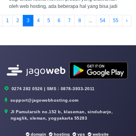
oleh web hosting, ada beberapa hal yang bisa jadi
1
2
3
4
5
6
7
8
...
54
55
›
0274 282 0526 | SMS : 0878-3933-2011
support@jagowebhosting.com
Jl Pamularsih no.152 b, klaseman, sinduharjo,
ngaglik, sleman, yogyakarta 55283
domain
hosting
vps
website