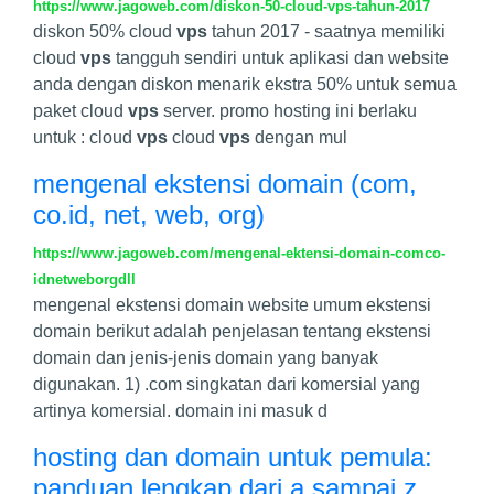
https://www.jagoweb.com/diskon-50-cloud-vps-tahun-2017
diskon 50% cloud
vps
tahun 2017 - saatnya memiliki
cloud
vps
tangguh sendiri untuk aplikasi dan website
anda dengan diskon menarik ekstra 50% untuk semua
paket cloud
vps
server. promo hosting ini berlaku
untuk : cloud
vps
cloud
vps
dengan mul
mengenal ekstensi domain (com,
co.id, net, web, org)
https://www.jagoweb.com/mengenal-ektensi-domain-comco-
idnetweborgdll
mengenal ekstensi domain website umum ekstensi
domain berikut adalah penjelasan tentang ekstensi
domain dan jenis-jenis domain yang banyak
digunakan. 1) .com singkatan dari komersial yang
artinya komersial. domain ini masuk d
hosting dan domain untuk pemula:
panduan lengkap dari a sampai z