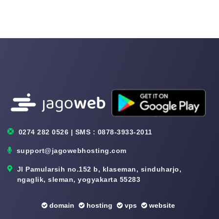
0274 282 0526 | SMS : 0878-3933-2011
support@jagowebhosting.com
Jl Pamularsih no.152 b, klaseman, sinduharjo,
ngaglik, sleman, yogyakarta 55283
domain
hosting
vps
website