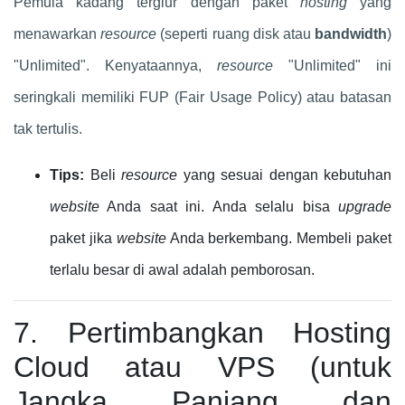
Pemula kadang tergiur dengan paket
hosting
yang
menawarkan
resource
(seperti ruang disk atau
bandwidth
)
"Unlimited". Kenyataannya,
resource
"Unlimited" ini
seringkali memiliki FUP (Fair Usage Policy) atau batasan
tak tertulis.
Tips:
Beli
resource
yang sesuai dengan kebutuhan
website
Anda saat ini. Anda selalu bisa
upgrade
paket jika
website
Anda berkembang. Membeli paket
terlalu besar di awal adalah pemborosan.
7. Pertimbangkan Hosting
Cloud atau VPS (untuk
Jangka Panjang dan